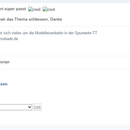
ert super passt
wir das Thema schliessen, Danke
eht sich vieles um die Modelleisenbahn in der Spurweite TT
 mobade.de
florian
esen