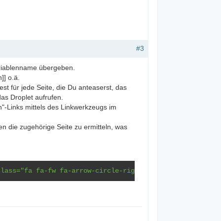
#3
ariablenname übergeben.
]] o.ä.
est für jede Seite, die Du anteaserst, das
as Droplet aufrufen.
"-Links mittels des Linkwerkzeugs im
n die zugehörige Seite zu ermitteln, was
class="fa fa-fw fa-arrow-circle-right"></span> Weiterles