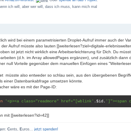
wenn ich will, aber wer will, dass ich muss, kann mich mal
lich wird bei einem parametrisierten Droplet-Aufruf immer auch der V
 der Aufruf müsste also lauten [[weiterlesen?ziel=digitale-erlebniswelten
ben ist jetzt nicht wirklich eine Arbeitserleichterung für Dich. Du müsst
earbeiten (d.h. im Array allowedPages ergänzen), und zusätzlich dann d
her null Vorteile gegenüber dem manuellen Einfügen eines "Weiterlesen
et müsste also entweder so schlau sein, aus den übergebenen Begriffe
ls einer Datenbankabfrage umsetzen könnte.
acher wäre es mit der Page-ID:
rn
'<p><a class="readmore" href="[wblink'
.
$id
.
']"><span 
n mit [[weiterlesen?id=42]]
gen:
C
ents,
E
uros...
jetzt spenden!