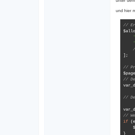
unter dem 
und hier 
// E
$all
];
// P
$pag
// D
var_
// D
var_
// W
if
(
    
}