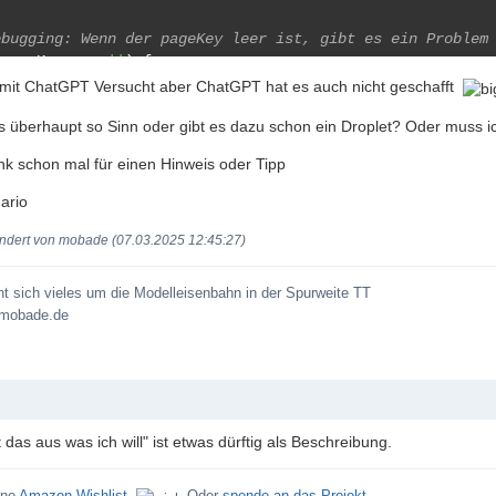
ebugging: Wenn der pageKey leer ist, gibt es ein Problem
$pageKey 
===
''
)
{
return
'<!-- Kein Ziel für den "Weiterlesen"-Link angege
mit ChatGPT Versucht aber ChatGPT hat es auch nicht geschafft
s überhaupt so Sinn oder gibt es dazu schon ein Droplet? Oder muss i
rüfen, ob der `pageKey` in den erlaubten Seiten vorhande
nk schon mal für einen Hinweis oder Tipp
!
isset
(
$allowedPages
[
$pageKey
]))
{
// Debugging: Gibt die erlaubten Seiten aus
ario
var_dump
(
$allowedPages
);
// Hier kannst du sehen, welche
return
'<!-- Die angegebene Seite existiert nicht. -->'
;
ändert von mobade (07.03.2025 12:45:27)
eht sich vieles um die Modelleisenbahn in der Spurweite TT
rstelle den vollständigen Seitenlink
 mobade.de
getPage 
=
 $allowedPages
[
$pageKey
];
ückgabe des HTML-Codes mit dem dynamischen Link
rn
'<p><a class="readmore" href="'
.
 htmlspecialchars
(
$t
<span class="fa fa-fw fa-arrow-circle-right"></span> Wei
t das aus was ich will" ist etwas dürftig als Beschreibung.
ine
Amazon-Wishlist
.
Oder
spende an das Projekt
.