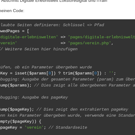
Abschnitt Digitale Erlebniswelt Lokstoredigital und iTrain
meinen Code:
rlaubte Seiten definieren: Schlüssel => Pfad
owedPages 
=
[
'digitale-erlebniswelten'
=>
'pages/digitale-erlebniswel
'verein'
=>
'pages/verein.php'
,
// Weitere Seiten hier hinzufügen
rüfen, ob ein Parameter übergeben wurde
eKey 
=
 isset
(
$params
[
0
])
?
 trim
(
$params
[
0
])
:
''
;
ebugging: Ausgabe der gesamten Parameter (param) zum Übe
dump
(
$params
);
// Dies zeigt alle übergebenen Parameter 
ebugging: Ausgabe des pageKey
dump
(
$pageKey
);
// Dies zeigt den extrahierten pageKey
enn kein Parameter übergeben wurde, verwende eine Standa
empty
(
$pageKey
))
{
$pageKey 
=
'verein'
;
// Standardseite