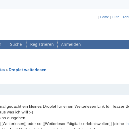
|
Home
|
Hilfe
|
Add
n
Suche
Registrieren
Anmelden
Droplet weiterlesen
lets
»
mal gedacht ein kleines Droplet für einen Weiterlesen Link für Teaser 
us was ich willl :-)
es so ausgeben:
[[Weiterlesen]] oder so [[Weiterlesen?digitale-erlebniswelten]] (siehe:
h