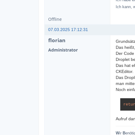
Ich kann, 
Offline
07.03.2025 17:12:31
florian
Grundsätz
Das heißt,
Administrator
Der Code o
Droplet b
Das hat e
CKEditor.
Das Dropl
man mitte
Noch einf
retu
Aufruf dan
W
ir
B
enöti