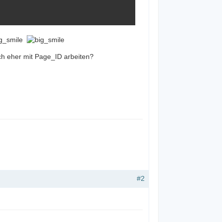
ben -->'
;
ch eher mit Page_ID arbeiten?
n ist
 Seiten erlaubt sind
argetPage
)
.
'">

#2
terlesen</a></p>'
;