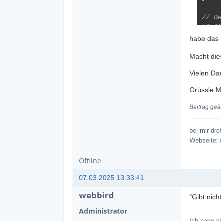
// D
if
(
habe das 
}
Macht die
// P
Vielen Da
if
(
Grüssle M
    
Beitrag ge
}
bei mir dr
// E
Webseite:
$tar
Offline
// R
retu
07.03.2025 13:33:41
    
webbird
"Gibt nich
Administrator
Ich habe e