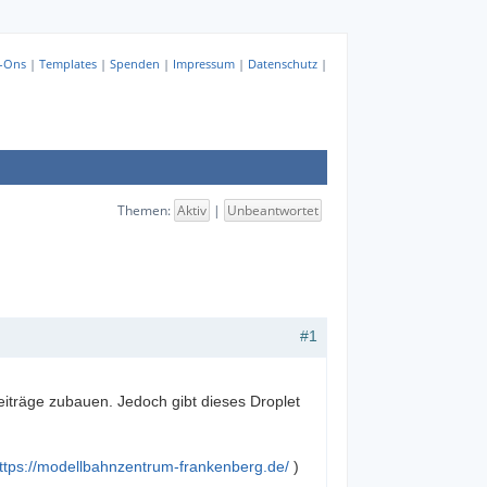
-Ons
|
Templates
|
Spenden
|
Impressum
|
Datenschutz
|
Themen:
Aktiv
|
Unbeantwortet
#1
Beiträge zubauen. Jedoch gibt dieses Droplet
ttps://modellbahnzentrum-frankenberg.de/
)