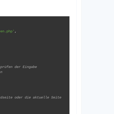
ten.php'
,
rprüfen der Eingabe
an
rdseite oder die aktuelle Seite