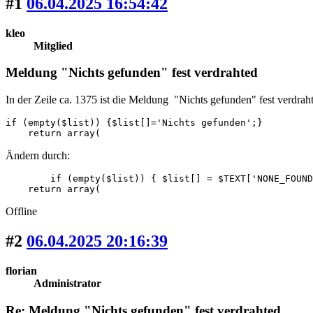
#1
06.04.2025 16:54:42
kleo
Mitglied
Meldung "Nichts gefunden" fest verdrahted
In der Zeile ca. 1375 ist die Meldung "Nichts gefunden" fest verdrah
if (empty($list)) {$list[]='Nichts gefunden';}

    return array(
Ändern durch:
	if (empty($list)) { $list[] = $TEXT['NONE_FOUND']; }

    return array(
Offline
#2
06.04.2025 20:16:39
florian
Administrator
Re: Meldung "Nichts gefunden" fest verdrahted