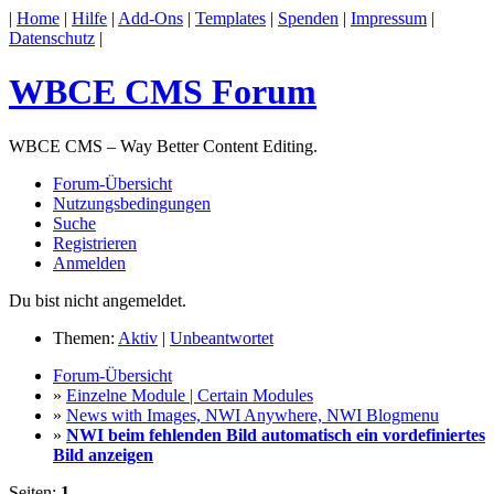
|
Home
|
Hilfe
|
Add-Ons
|
Templates
|
Spenden
|
Impressum
|
Datenschutz
|
WBCE CMS Forum
WBCE CMS – Way Better Content Editing.
Forum-Übersicht
Nutzungsbedingungen
Suche
Registrieren
Anmelden
Du bist nicht angemeldet.
Themen:
Aktiv
|
Unbeantwortet
Forum-Übersicht
»
Einzelne Module | Certain Modules
»
News with Images, NWI Anywhere, NWI Blogmenu
»
NWI beim fehlenden Bild automatisch ein vordefiniertes
Bild anzeigen
Seiten:
1