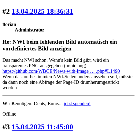
#2
13.04.2025 18:36:31
florian
Administrator
Re: NWI beim fehlenden Bild automatisch ein
vordefiniertes Bild anzeigen
Das macht NWI schon. Wenn's kein Bild gibt, wird ein
transparentes PNG ausgegeben (nopic.png).
https://github.com/WBCE/News-with-Image … .php#L1490
Wenn das auf bestimmten NWI-Seiten anders aussehen soll, müsste
da dann noch eine Abfrage der Page-ID drumherumgestrickt
werden.
W
ir
B
enötigen:
C
ents,
E
uros...
jetzt spenden!
Offline
#3
15.04.2025 11:45:00