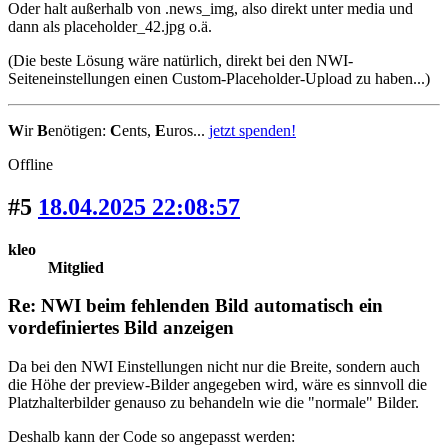
Oder halt außerhalb von .news_img, also direkt unter media und
dann als placeholder_42.jpg o.ä.
(Die beste Lösung wäre natürlich, direkt bei den NWI-
Seiteneinstellungen einen Custom-Placeholder-Upload zu haben...)
W
ir
B
enötigen:
C
ents,
E
uros...
jetzt spenden!
Offline
#5
18.04.2025 22:08:57
kleo
Mitglied
Re: NWI beim fehlenden Bild automatisch ein
vordefiniertes Bild anzeigen
Da bei den NWI Einstellungen nicht nur die Breite, sondern auch
die Höhe der preview-Bilder angegeben wird, wäre es sinnvoll die
Platzhalterbilder genauso zu behandeln wie die "normale" Bilder.
Deshalb kann der Code so angepasst werden: