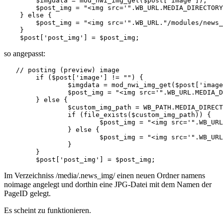
        $imgdata = mod_nwi_img_get($post['image']);

        $post_img = "<img src='".WB_URL.MEDIA_DIRECTORY
    } else {

        $post_img = "<img src='".WB_URL."/modules/news_
    }

    $post['post_img'] = $post_img;
so angepasst:
   // posting (preview) image

	if ($post['image'] != "") {

		$imgdata = mod_nwi_img_get($post['image']);

		$post_img = "<img src='".WB_URL.MEDIA_DIRECTORY.'/.news_img/'.$post['image']."' alt='".htmlspecialchars($post['title'], ENT_QUOTES | ENT_HTML401)."' />";

	} else {

		$custom_img_path = WB_PATH.MEDIA_DIRECTORY.'/.news_img/noimage/'.$page_id.'.jpg';

		if (file_exists($custom_img_path)) {

			$post_img = "<img src='".WB_URL.MEDIA_DIRECTORY."/.news_img/noimage/".$page_id.".jpg' alt='no image for page ".$page_id."' style='width:".$previewwidth."px;' />";

		} else {

			$post_img = "<img src='".WB_URL."/modules/news_img/images/nopic.png' alt='empty placeholder' style='width:".$previewwidth."px;' />";

		}

	}

	$post['post_img'] = $post_img;
Im Verzeichniss /media/.news_img/ einen neuen Ordner namens
noimage angelegt und dorthin eine JPG-Datei mit dem Namen der
PageID gelegt.
Es scheint zu funktionieren.