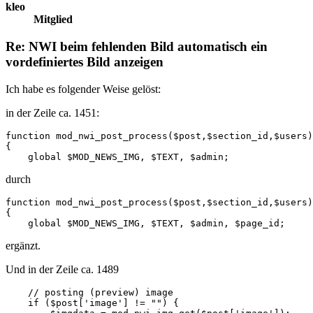
kleo
Mitglied
Re: NWI beim fehlenden Bild automatisch ein
vordefiniertes Bild anzeigen
Ich habe es folgender Weise gelöst:
in der Zeile ca. 1451:
function mod_nwi_post_process($post,$section_id,$users)

{

    global $MOD_NEWS_IMG, $TEXT, $admin;
durch
function mod_nwi_post_process($post,$section_id,$users)

{

    global $MOD_NEWS_IMG, $TEXT, $admin, $page_id;
ergänzt.
Und in der Zeile ca. 1489
    // posting (preview) image

    if ($post['image'] != "") {
