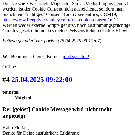
Dienste wie z.B. Google Maps oder Social-Media-Plugins genutzt
werden, ist der Cookie Consent nicht ausreichend, sondern man
braucht ein "richtiges" Consent Tool (Usercentrics, CCM19,
https://www.freeprivacypolicy.com/free-cookie-consent/
o.ä.).
Werden weder externe Scripte genutzt, noch zustimmungspflichtige
Cookies gesetzt, braucht es meines Wissens keinen Cookie-Hinweis.
Beitrag geändert von florian (25.04.2025 00:17:07)
W
ir
B
enötigen:
C
ents,
E
uros...
jetzt spenden!
Offline
#4
25.04.2025 09:22:00
tennstar
Mitglied
Re: [gelöst] Cookie Message wird nicht mehr
angezeigt
Hallo Florian,
Danke für Deine ausführliche Erklärung!