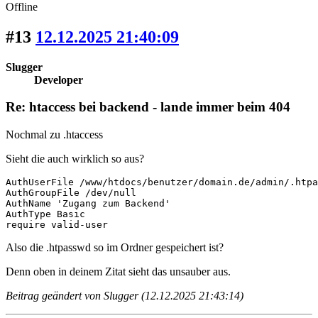
Offline
#13
12.12.2025 21:40:09
Slugger
Developer
Re: htaccess bei backend - lande immer beim 404
Nochmal zu .htaccess
Sieht die auch wirklich so aus?
AuthUserFile /www/htdocs/benutzer/domain.de/admin/.htpa
AuthGroupFile /dev/null

AuthName 'Zugang zum Backend'

AuthType Basic

require valid-user
Also die .htpasswd so im Ordner gespeichert ist?
Denn oben in deinem Zitat sieht das unsauber aus.
Beitrag geändert von Slugger (12.12.2025 21:43:14)