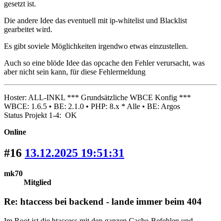
gesetzt ist.
Die andere Idee das eventuell mit ip-whitelist und Blacklist
gearbeitet wird.
Es gibt soviele Möglichkeiten irgendwo etwas einzustellen.
Auch so eine blöde Idee das opcache den Fehler verursacht, was
aber nicht sein kann, für diese Fehlermeldung
Hoster: ALL-INKL *** Grundsätzliche WBCE Konfig ***
WBCE: 1.6.5 • BE: 2.1.0 • PHP: 8.x * Alle • BE: Argos
Status Projekt 1-4: OK
Online
#16
13.12.2025 19:51:31
mk70
Mitglied
Re: htaccess bei backend - lande immer beim 404
Im Root ist die htaccess mit den ganzen Cache-Befehlen und