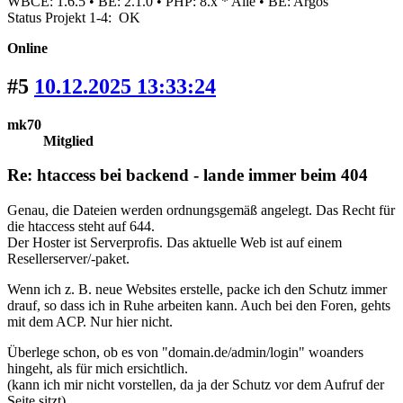
WBCE: 1.6.5 • BE: 2.1.0 • PHP: 8.x * Alle • BE: Argos
Status Projekt 1-4: OK
Online
#5
10.12.2025 13:33:24
mk70
Mitglied
Re: htaccess bei backend - lande immer beim 404
Genau, die Dateien werden ordnungsgemäß angelegt. Das Recht für
die htaccess steht auf 644.
Der Hoster ist Serverprofis. Das aktuelle Web ist auf einem
Resellerserver/-paket.
Wenn ich z. B. neue Websites erstelle, packe ich den Schutz immer
drauf, so dass ich in Ruhe arbeiten kann. Auch bei den Foren, gehts
mit dem ACP. Nur hier nicht.
Überlege schon, ob es von "domain.de/admin/login" woanders
hingeht, als für mich ersichtlich.
(kann ich mir nicht vorstellen, da ja der Schutz vor dem Aufruf der
Seite sitzt)