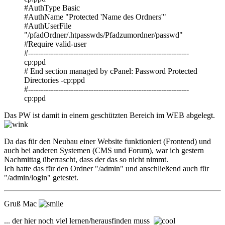
#AuthType Basic
#AuthName "Protected 'Name des Ordners'"
#AuthUserFile
"/pfadOrdner/.htpasswds/Pfadzumordner/passwd"
#Require valid-user
#----------------------------------------------------------------
cp:ppd
# End section managed by cPanel: Password Protected
Directories -cp:ppd
#----------------------------------------------------------------
cp:ppd
Das PW ist damit in einem geschützten Bereich im WEB abgelegt.
Da das für den Neubau einer Website funktioniert (Frontend) und
auch bei anderen Systemen (CMS und Forum), war ich gestern
Nachmittag überrascht, dass der das so nicht nimmt.
Ich hatte das für den Ordner "/admin" und anschließend auch für
"/admin/login" getestet.
Gruß Mac
... der hier noch viel lernen/herausfinden muss