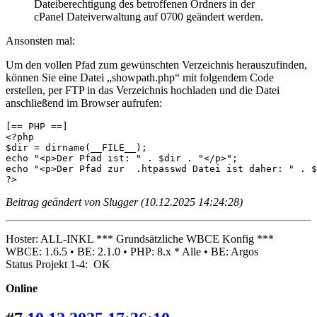
Dateiberechtigung des betroffenen Ordners in der
cPanel Dateiverwaltung auf 0700 geändert werden.
Ansonsten mal:
Um den vollen Pfad zum gewünschten Verzeichnis herauszufinden,
können Sie eine Datei „showpath.php“ mit folgendem Code
erstellen, per FTP in das Verzeichnis hochladen und die Datei
anschließend im Browser aufrufen:
[== PHP ==]

<?php

$dir = dirname(__FILE__);

echo "<p>Der Pfad ist: " . $dir . "</p>";

echo "<p>Der Pfad zur  .htpasswd Datei ist daher: " . $
?>
Beitrag geändert von Slugger (10.12.2025 14:24:28)
Hoster: ALL-INKL *** Grundsätzliche WBCE Konfig ***
WBCE: 1.6.5 • BE: 2.1.0 • PHP: 8.x * Alle • BE: Argos
Status Projekt 1-4: OK
Online