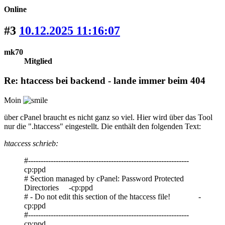
Online
#3
10.12.2025 11:16:07
mk70
Mitglied
Re: htaccess bei backend - lande immer beim 404
Moin
über cPanel braucht es nicht ganz so viel. Hier wird über das Tool
nur die ".htaccess" eingestellt. Die enthält den folgenden Text:
htaccess schrieb:
#----------------------------------------------------------------
cp:ppd
# Section managed by cPanel: Password Protected
Directories -cp:ppd
# - Do not edit this section of the htaccess file! -
cp:ppd
#----------------------------------------------------------------
cp:ppd