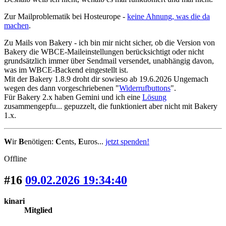
Zur Mailproblematik bei Hosteurope -
keine Ahnung, was die da
machen
.
Zu Mails von Bakery - ich bin mir nicht sicher, ob die Version von
Bakery die WBCE-Maileinstellungen berücksichtigt oder nicht
grundsätzlich immer über Sendmail versendet, unabhängig davon,
was im WBCE-Backend eingestellt ist.
Mit der Bakery 1.8.9 droht dir sowieso ab 19.6.2026 Ungemach
wegen des dann vorgeschriebenen "
Widerrufbuttons
".
Für Bakery 2.x haben Gemini und ich eine
Lösung
zusammengepfu... gepuzzelt, die funktioniert aber nicht mit Bakery
1.x.
W
ir
B
enötigen:
C
ents,
E
uros...
jetzt spenden!
Offline
#16
09.02.2026 19:34:40
kinari
Mitglied