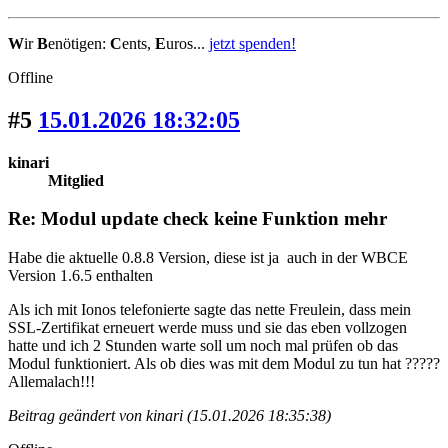
W
ir
B
enötigen:
C
ents,
E
uros...
jetzt spenden!
Offline
#5
15.01.2026 18:32:05
kinari
Mitglied
Re: Modul update check keine Funktion mehr
Habe die aktuelle 0.8.8 Version, diese ist ja auch in der WBCE
Version 1.6.5 enthalten
Als ich mit Ionos telefonierte sagte das nette Freulein, dass mein
SSL-Zertifikat erneuert werde muss und sie das eben vollzogen
hatte und ich 2 Stunden warte soll um noch mal prüfen ob das
Modul funktioniert. Als ob dies was mit dem Modul zu tun hat ?????
Allemalach!!!
Beitrag geändert von kinari (15.01.2026 18:35:38)