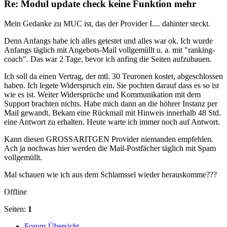
Re: Modul update check keine Funktion mehr
Mein Gedanke zu MUC ist, das der Provider I.... dahinter steckt.
Denn Anfangs habe ich alles getestet und alles war ok. Ich wurde
Anfangs täglich mit Angebots-Mail vollgemüllt u. a. mit "ranking-
coach". Das war 2 Tage, bevor ich anfing die Seiten aufzubauen.
Ich soll da einen Vertrag, der mtl. 30 Teuronen kostet, abgeschlossen
haben. Ich legete Widerspruch ein. Sie pochten darauf dass es so ist
wie es ist. Weiter Widersprüche und Kommunikation mit dem
Support brachten nichts. Habe mich dann an die höhrer Instanz per
Mail gewandt. Bekam eine Rückmail mit Hinweis innerhalb 48 Std.
eine Antwort zu erhalten. Heute warte ich immer noch auf Antwort.
Kann diesen GROSSARITGEN Provider niemanden empfehlen.
Ach ja nochwas hier werden die Mail-Postfächer täglich mit Spam
vollgemüllt.
Mal schauen wie ich aus dem Schlamssel wieder herauskomme???
Offline
Seiten:
1
Forum-Übersicht