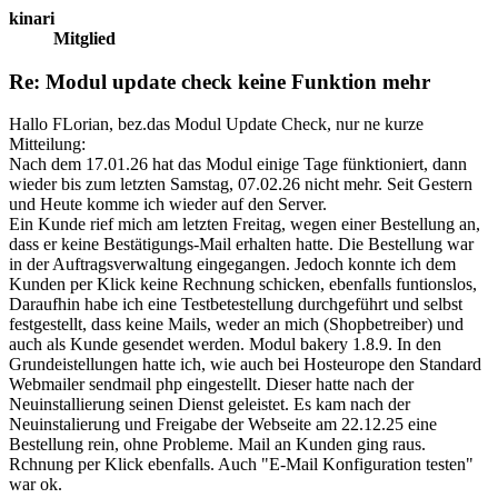
kinari
Mitglied
Re: Modul update check keine Funktion mehr
Hallo FLorian, bez.das Modul Update Check, nur ne kurze
Mitteilung:
Nach dem 17.01.26 hat das Modul einige Tage fünktioniert, dann
wieder bis zum letzten Samstag, 07.02.26 nicht mehr. Seit Gestern
und Heute komme ich wieder auf den Server.
Ein Kunde rief mich am letzten Freitag, wegen einer Bestellung an,
dass er keine Bestätigungs-Mail erhalten hatte. Die Bestellung war
in der Auftragsverwaltung eingegangen. Jedoch konnte ich dem
Kunden per Klick keine Rechnung schicken, ebenfalls funtionslos,
Daraufhin habe ich eine Testbetestellung durchgeführt und selbst
festgestellt, dass keine Mails, weder an mich (Shopbetreiber) und
auch als Kunde gesendet werden. Modul bakery 1.8.9. In den
Grundeistellungen hatte ich, wie auch bei Hosteurope den Standard
Webmailer sendmail php eingestellt. Dieser hatte nach der
Neuinstallierung seinen Dienst geleistet. Es kam nach der
Neuinstalierung und Freigabe der Webseite am 22.12.25 eine
Bestellung rein, ohne Probleme. Mail an Kunden ging raus.
Rchnung per Klick ebenfalls. Auch "E-Mail Konfiguration testen"
war ok.