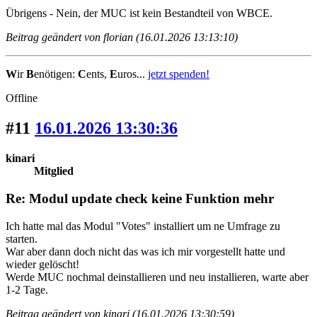
Übrigens - Nein, der MUC ist kein Bestandteil von WBCE.
Beitrag geändert von florian (16.01.2026 13:13:10)
W
ir
B
enötigen:
C
ents,
E
uros...
jetzt spenden!
Offline
#11
16.01.2026 13:30:36
kinari
Mitglied
Re: Modul update check keine Funktion mehr
Ich hatte mal das Modul "Votes" installiert um ne Umfrage zu
starten.
War aber dann doch nicht das was ich mir vorgestellt hatte und
wieder gelöscht!
Werde MUC nochmal deinstallieren und neu installieren, warte aber
1-2 Tage.
Beitrag geändert von kinari (16.01.2026 13:30:59)