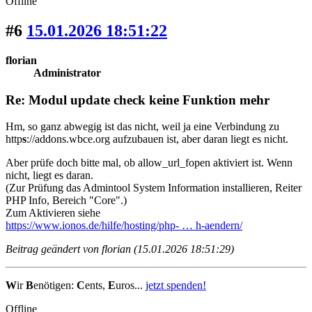
Offline
#6
15.01.2026 18:51:22
florian
Administrator
Re: Modul update check keine Funktion mehr
Hm, so ganz abwegig ist das nicht, weil ja eine Verbindung zu
http
s
://addons.wbce.org aufzubauen ist, aber daran liegt es nicht.
Aber prüfe doch bitte mal, ob allow_url_fopen aktiviert ist. Wenn
nicht, liegt es daran.
(Zur Prüfung das Admintool System Information installieren, Reiter
PHP Info, Bereich "Core".)
Zum Aktivieren siehe
https://www.ionos.de/hilfe/hosting/php- … h-aendern/
Beitrag geändert von florian (15.01.2026 18:51:29)
W
ir
B
enötigen:
C
ents,
E
uros...
jetzt spenden!
Offline