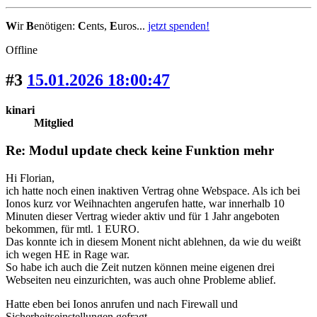
W
ir
B
enötigen:
C
ents,
E
uros...
jetzt spenden!
Offline
#3
15.01.2026 18:00:47
kinari
Mitglied
Re: Modul update check keine Funktion mehr
Hi Florian,
ich hatte noch einen inaktiven Vertrag ohne Webspace. Als ich bei
Ionos kurz vor Weihnachten angerufen hatte, war innerhalb 10
Minuten dieser Vertrag wieder aktiv und für 1 Jahr angeboten
bekommen, für mtl. 1 EURO.
Das konnte ich in diesem Monent nicht ablehnen, da wie du weißt
ich wegen HE in Rage war.
So habe ich auch die Zeit nutzen können meine eigenen drei
Webseiten neu einzurichten, was auch ohne Probleme ablief.
Hatte eben bei Ionos anrufen und nach Firewall und
Sicherheitseinstellungen gefragt.