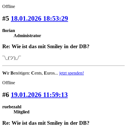
Offline
#5
18.01.2026 18:53:29
florian
Administrator
Re: Wie ist das mit Smiley in der DB?
¯\_(ツ)_/¯
W
ir
B
enötigen:
C
ents,
E
uros...
jetzt spenden!
Offline
#6
19.01.2026 11:59:13
ruebezahl
Mitglied
Re: Wie ist das mit Smiley in der DB?