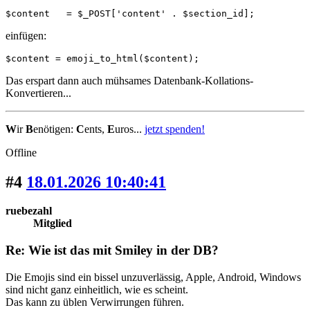
$content   = $_POST['content' . $section_id];
einfügen:
$content = emoji_to_html($content);
Das erspart dann auch mühsames Datenbank-Kollations-
Konvertieren...
W
ir
B
enötigen:
C
ents,
E
uros...
jetzt spenden!
Offline
#4
18.01.2026 10:40:41
ruebezahl
Mitglied
Re: Wie ist das mit Smiley in der DB?
Die Emojis sind ein bissel unzuverlässig, Apple, Android, Windows
sind nicht ganz einheitlich, wie es scheint.
Das kann zu üblen Verwirrungen führen.