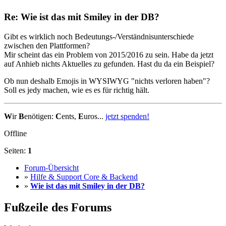
Re: Wie ist das mit Smiley in der DB?
Gibt es wirklich noch Bedeutungs-/Verständnisunterschiede
zwischen den Plattformen?
Mir scheint das ein Problem von 2015/2016 zu sein. Habe da jetzt
auf Anhieb nichts Aktuelles zu gefunden. Hast du da ein Beispiel?
Ob nun deshalb Emojis in WYSIWYG "nichts verloren haben"?
Soll es jedy machen, wie es es für richtig hält.
W
ir
B
enötigen:
C
ents,
E
uros...
jetzt spenden!
Offline
Seiten:
1
Forum-Übersicht
»
Hilfe & Support Core & Backend
»
Wie ist das mit Smiley in der DB?
Fußzeile des Forums