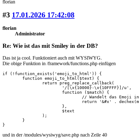
florian
#3
17.01.2026 17:42:08
florian
Administrator
Re: Wie ist das mit Smiley in der DB?
Das ist ja cool. Funktioniert auch mit WYSIWYG.
Die obige Funktion in /framework/functions.php einfügen
if (!function_exists('emoji_to_html')) {

	function emoji_to_html($text) {

		return preg_replace_callback(

			'/[\x{10000}-\x{10FFFF}]/u',

			function ($match) {

				// Wandelt das Emoji in eine Hex-Entität um (z.B. &#x1f600;)

				return '&#x' . dechex(mb_ord($match[0], 'UTF-8')) . ';';

			},

			$text

		);

	}

}
und in der /modules/wysiwyg/save.php nach Zeile 40