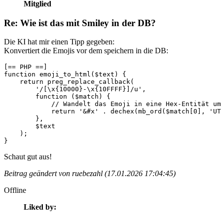
Mitglied
Re: Wie ist das mit Smiley in der DB?
Die KI hat mir einen Tipp gegeben:
Konvertiert die Emojis vor dem speichern in die DB:
[== PHP ==]

function emoji_to_html($text) {

    return preg_replace_callback(

        '/[\x{10000}-\x{10FFFF}]/u',

        function ($match) {

            // Wandelt das Emoji in eine Hex-Entität um
            return '&#x' . dechex(mb_ord($match[0], 'UT
        },

        $text

    );

}
Schaut gut aus!
Beitrag geändert von ruebezahl (17.01.2026 17:04:45)
Offline
Liked by: