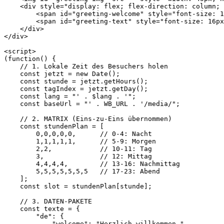
    <div style="display: flex; flex-direction: column; 
        <span id="greeting-welcome" style="font-size: 1
        <span id="greeting-text" style="font-size: 16px
    </div>

</div>

<script>

(function() {

    // 1. Lokale Zeit des Besuchers holen

    const jetzt = new Date();

    const stunde = jetzt.getHours();

    const tagIndex = jetzt.getDay();

    const lang = "' . $lang . '";

    const baseUrl = "' . WB_URL . '/media/";

    // 2. MATRIX (Eins-zu-Eins übernommen)

    const stundenPlan = [

        0,0,0,0,0,      // 0-4: Nacht

        1,1,1,1,1,      // 5-9: Morgen

        2,2,            // 10-11: Tag

        3,              // 12: Mittag

        4,4,4,4,        // 13-16: Nachmittag

        5,5,5,5,5,5,5   // 17-23: Abend

    ];

    const slot = stundenPlan[stunde];

    // 3. DATEN-PAKETE

    const texte = {

        "de": {

            "welcome": "Herzlich willkommen,",
