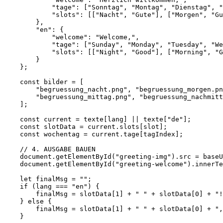
            "tage": ["Sonntag", "Montag", "Dienstag", "
            "slots": [["Nacht", "Gute"], ["Morgen", "Gu
        },

        "en": {

            "welcome": "Welcome,",

            "tage": ["Sunday", "Monday", "Tuesday", "We
            "slots": [["Night", "Good"], ["Morning", "G
        }

    };

    const bilder = [

        "begruessung_nacht.png", "begruessung_morgen.pn
        "begruessung_mittag.png", "begruessung_nachmitt
    ];

    const current = texte[lang] || texte["de"];

    const slotData = current.slots[slot];

    const wochentag = current.tage[tagIndex];

    // 4. AUSGABE BAUEN

    document.getElementById("greeting-img").src = baseU
    document.getElementById("greeting-welcome").innerTe
    let finalMsg = "";

    if (lang === "en") {

        finalMsg = slotData[1] + " " + slotData[0] + "!
    } else {

        finalMsg = slotData[1] + " " + slotData[0] + ",
    }
