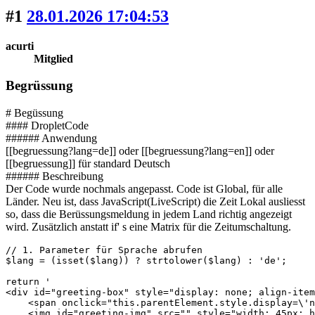
#1
28.01.2026 17:04:53
acurti
Mitglied
Begrüssung
# Begüssung
#### DropletCode
###### Anwendung
[[begruessung?lang=de]] oder [[begruessung?lang=en]] oder
[[begruessung]] für standard Deutsch
###### Beschreibung
Der Code wurde nochmals angepasst. Code ist Global, für alle
Länder. Neu ist, dass JavaScript(LiveScript) die Zeit Lokal ausliesst
so, dass die Berüssungsmeldung in jedem Land richtig angezeigt
wird. Zusätzlich anstatt if' s eine Matrix für die Zeitumschaltung.
// 1. Parameter für Sprache abrufen

$lang = (isset($lang)) ? strtolower($lang) : 'de';

return '

<div id="greeting-box" style="display: none; align-item
    <span onclick="this.parentElement.style.display=\'n
    <img id="greeting-img" src="" style="width: 45px; h