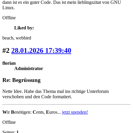
dann ist es ein guter Code. Das ist mein lieblingszitat von GNU
Linux.
Offline
Liked by:
beach
, webbird
#2
28.01.2026 17:39:40
florian
Administrator
Re: Begrüssung
Nette Idee. Habe das Thema mal ins richtige Unterforum
verschoben und den Code formatiert.
W
ir
B
enötigen:
C
ents,
E
uros...
jetzt spenden!
Offline
Seiten:
1