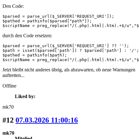
Den Code:
$parsed = parse_url($_SERVER['REQUEST_URI']);

$pathed = pathinfo($parsed["path"]);

$scriptName = preg_replace("/(.php|.html|.htm).+$/u","
durch den Code ersetzen:
$parsed = parse_url($_SERVER['REQUEST_URI'] ?? '');

$path = isset($parsed['path']) ? $parsed['path'] : '/';

$pathed = pathinfo($path);

$scriptName = preg_replace("/(.php|.html|.htm).+$/u","$
Jetzt bleibt nicht anderes übrig, als abzuwarten, ob neue Warnungen
auftretten...
Offline
Liked by:
mk70
#12
07.03.2026 11:00:16
mk70
Mitglied