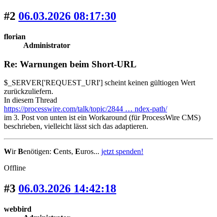
#2
06.03.2026 08:17:30
florian
Administrator
Re: Warnungen beim Short-URL
$_SERVER['REQUEST_URI'] scheint keinen gültiogen Wert
zurückzuliefern.
In diesem Thread
https://processwire.com/talk/topic/2844 … ndex-path/
im 3. Post von unten ist ein Workaround (für ProcessWire CMS)
beschrieben, vielleicht lässt sich das adaptieren.
W
ir
B
enötigen:
C
ents,
E
uros...
jetzt spenden!
Offline
#3
06.03.2026 14:42:18
webbird