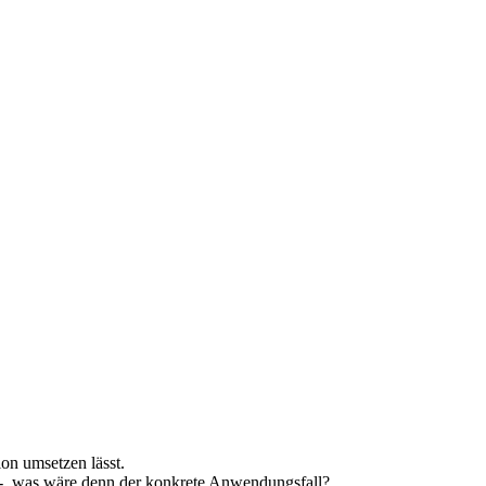
on umsetzen lässt.
n - was wäre denn der konkrete Anwendungsfall?