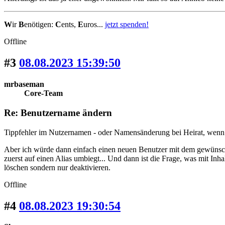
W
ir
B
enötigen:
C
ents,
E
uros...
jetzt spenden!
Offline
#3
08.08.2023 15:39:50
mrbaseman
Core-Team
Re: Benutzername ändern
Tippfehler im Nutzernamen - oder Namensänderung bei Heirat, wen
Aber ich würde dann einfach einen neuen Benutzer mit dem gewünscht
zuerst auf einen Alias umbiegt... Und dann ist die Frage, was mit Inha
löschen sondern nur deaktivieren.
Offline
#4
08.08.2023 19:30:54