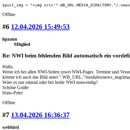
$post_img = "<img src='".WB_URL.MEDIA_DIRECTORY."/.news
Offline
#6
12.04.2026 15:49:53
hpzaun
Mitglied
Re: NWI beim fehlenden Bild automatisch ein vordefin
Hallo,
Wenn ich bei allen NWI-Seiten (zwei NWI-Pages Termine und Veranst
könnte ich auch das Bild unter ".WB_URL."/modules/news_img/imag
Wäre es nur einmal oder bei beide NWI notwendig?
Schöne Grüße
Hans-Peter
Offline
#7
13.04.2026 16:36:37
webbird