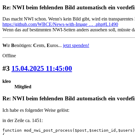
Re: NWI beim fehlenden Bild automatisch ein vordefin
Das macht NWI schon. Wenn's kein Bild gibt, wird ein transparente
https://github.com/WBCE/News-with-Image … .php#L1490
Wenn das auf bestimmten NWI-Seiten anders aussehen soll, müsste d
W
ir
B
enötigen:
C
ents,
E
uros...
jetzt spenden!
Offline
#3
15.04.2025 11:45:00
kleo
Mitglied
Re: NWI beim fehlenden Bild automatisch ein vordefin
Ich habe es folgender Weise gelöst:
in der Zeile ca. 1451:
function mod_nwi_post_process($post,$section_id,$users)

{
