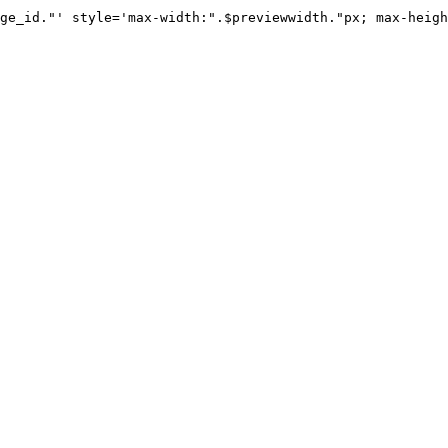
ge_id."' style='max-width:".$previewwidth."px; max-heigh