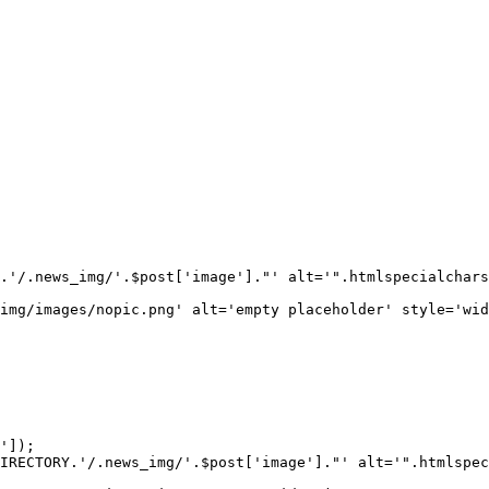
.'/.news_img/'.$post['image']."' alt='".htmlspecialchars
img/images/nopic.png' alt='empty placeholder' style='wid