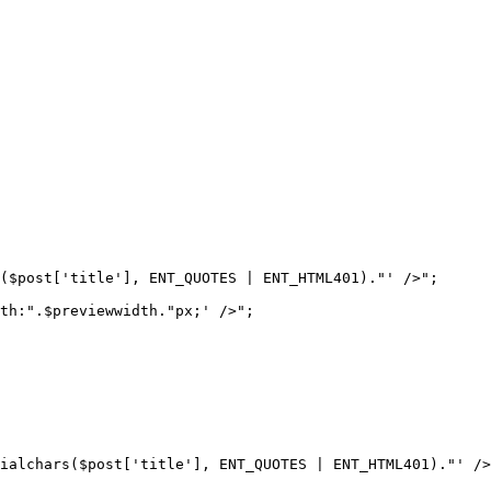
($post['title'], ENT_QUOTES | ENT_HTML401)."' />";

th:".$previewwidth."px;' />";
