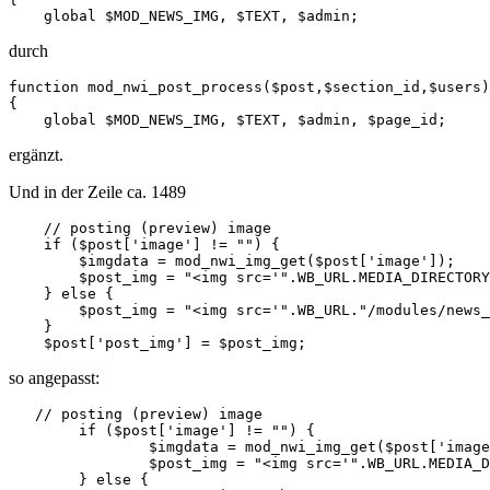
    global $MOD_NEWS_IMG, $TEXT, $admin;
durch
function mod_nwi_post_process($post,$section_id,$users)

{

    global $MOD_NEWS_IMG, $TEXT, $admin, $page_id;
ergänzt.
Und in der Zeile ca. 1489
    // posting (preview) image

    if ($post['image'] != "") {

        $imgdata = mod_nwi_img_get($post['image']);

        $post_img = "<img src='".WB_URL.MEDIA_DIRECTORY
    } else {

        $post_img = "<img src='".WB_URL."/modules/news_
    }

    $post['post_img'] = $post_img;
so angepasst:
   // posting (preview) image

	if ($post['image'] != "") {

		$imgdata = mod_nwi_img_get($post['image']);

		$post_img = "<img src='".WB_URL.MEDIA_DIRECTORY.'/.news_img/'.$post['image']."' alt='".htmlspecialchars($post['title'], ENT_QUOTES | ENT_HTML401)."' />";

	} else {
