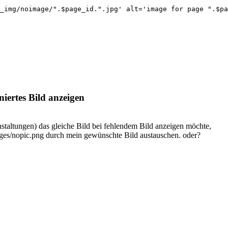
_img/noimage/".$page_id.".jpg' alt='image for page ".$pa
iertes Bild anzeigen
altungen) das gleiche Bild bei fehlendem Bild anzeigen möchte,
es/nopic.png durch mein gewünschte Bild austauschen. oder?