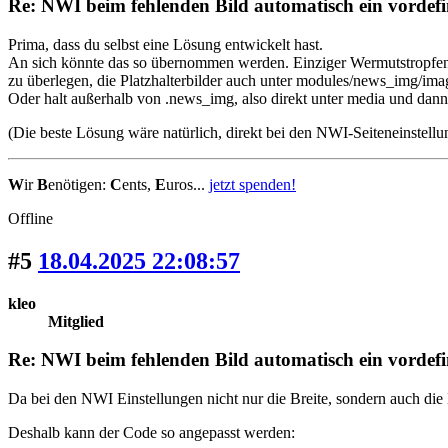
Re: NWI beim fehlenden Bild automatisch ein vordefin
Prima, dass du selbst eine Lösung entwickelt hast.
An sich könnte das so übernommen werden. Einziger Wermutstropfen 
zu überlegen, die Platzhalterbilder auch unter modules/news_img/im
Oder halt außerhalb von .news_img, also direkt unter media und dann 
(Die beste Lösung wäre natürlich, direkt bei den NWI-Seiteneinstell
W
ir
B
enötigen:
C
ents,
E
uros...
jetzt spenden!
Offline
#5
18.04.2025 22:08:57
kleo
Mitglied
Re: NWI beim fehlenden Bild automatisch ein vordefin
Da bei den NWI Einstellungen nicht nur die Breite, sondern auch die
Deshalb kann der Code so angepasst werden: