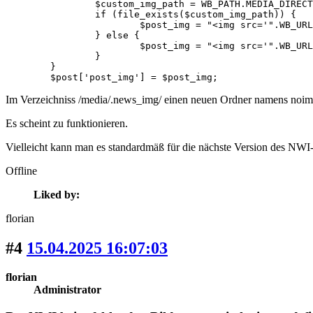
		$custom_img_path = WB_PATH.MEDIA_DIRECTORY.'/.news_img/noimage/'.$page_id.'.jpg';

		if (file_exists($custom_img_path)) {

			$post_img = "<img src='".WB_URL.MEDIA_DIRECTORY."/.news_img/noimage/".$page_id.".jpg' alt='no image for page ".$page_id."' style='width:".$previewwidth."px;' />";

		} else {

			$post_img = "<img src='".WB_URL."/modules/news_img/images/nopic.png' alt='empty placeholder' style='width:".$previewwidth."px;' />";

		}

	}

	$post['post_img'] = $post_img;
Im Verzeichniss /media/.news_img/ einen neuen Ordner namens noim
Es scheint zu funktionieren.
Vielleicht kann man es standardmäß für die nächste Version des NWI
Offline
Liked by:
florian
#4
15.04.2025 16:07:03
florian
Administrator