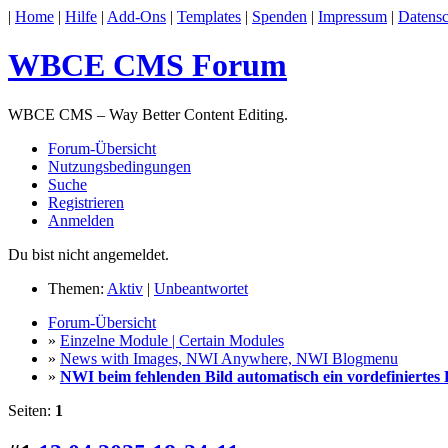
|
Home
|
Hilfe
|
Add-Ons
|
Templates
|
Spenden
|
Impressum
|
Datensc
WBCE CMS Forum
WBCE CMS – Way Better Content Editing.
Forum-Übersicht
Nutzungsbedingungen
Suche
Registrieren
Anmelden
Du bist nicht angemeldet.
Themen:
Aktiv
|
Unbeantwortet
Forum-Übersicht
»
Einzelne Module | Certain Modules
»
News with Images, NWI Anywhere, NWI Blogmenu
»
NWI beim fehlenden Bild automatisch ein vordefiniertes 
Seiten:
1