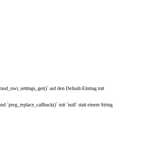
`mod_nwi_settings_get()` auf den Default-Eintrag mit
nd `preg_replace_callback()` mit `null` statt einem String