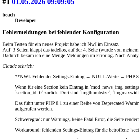
#1
01.05.2026 09:09:05
beach
Developer
Fehlermeldungen bei fehlender Konfiguration
Beim Testen für ein neues Projekt habe ich NwI im Einsatz.
Auf 3 Seiten klappt das tadellos, auf der 4. Seite (wurde von meinem
Dadurch bekam ich eine Menge Meldungen im Errorlog. Nach Analys
Claude schrieb:
**NWI: Fehlender Settings-Eintrag → NULL-Werte → PHP 8
Wenn für eine Section kein Eintrag in `mod_news_img_settings` 
`section_id=0` zurück. Dort sind `imgthumbsize`, `imgmaxwidt
Das führt unter PHP 8.1 zu einer Reihe von Deprecated-Warnings, 
aufgerufen werden.
Schweregrad: nur Warnings, keine Fatal Error, die Seite rendert
Workaround: fehlenden Settings-Eintrag für die betroffene `sec