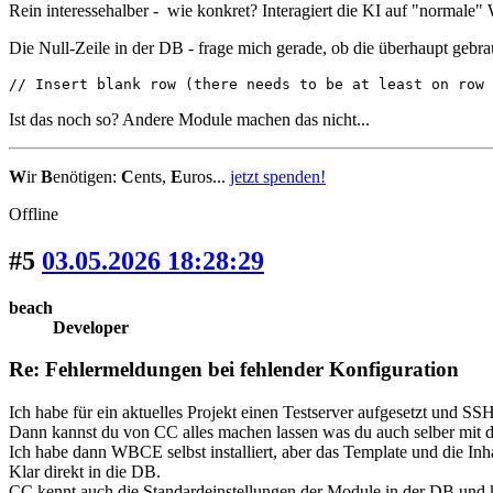
Rein interessehalber - wie konkret? Interagiert die KI auf "normale" 
Die Null-Zeile in der DB - frage mich gerade, ob die überhaupt gebra
// Insert blank row (there needs to be at least on row 
Ist das noch so? Andere Module machen das nicht...
W
ir
B
enötigen:
C
ents,
E
uros...
jetzt spenden!
Offline
#5
03.05.2026 18:28:29
beach
Developer
Re: Fehlermeldungen bei fehlender Konfiguration
Ich habe für ein aktuelles Projekt einen Testserver aufgesetzt und S
Dann kannst du von CC alles machen lassen was du auch selber mit
Ich habe dann WBCE selbst installiert, aber das Template und die Inh
Klar direkt in die DB.
CC kennt auch die Standardeinstellungen der Module in der DB und 