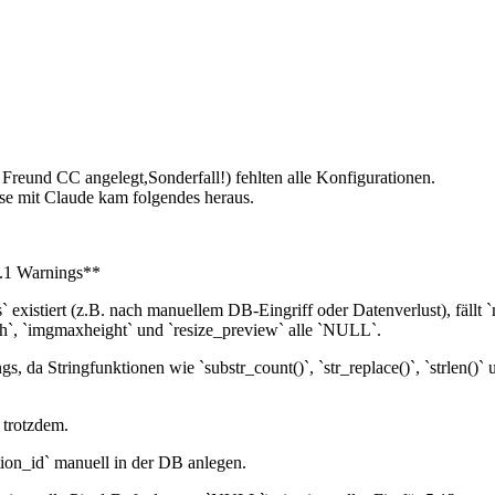
 Freund CC angelegt,Sonderfall!) fehlten alle Konfigurationen.
e mit Claude kam folgendes heraus.
.1 Warnings**
existiert (z.B. nach manuellem DB-Eingriff oder Datenverlust), fällt 
h`, `imgmaxheight` und `resize_preview` alle `NULL`.
da Stringfunktionen wie `substr_count()`, `str_replace()`, `strlen()` u
 trotzdem.
tion_id` manuell in der DB anlegen.