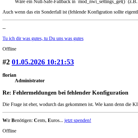
Wäre ein Null-Safe-Fallback in `mod_nwi_settings_get()` (z.B. s
Auch wenn das ein Sonderfall ist (fehlende Konfigration sollte eigentl
--
Tu ich dir was gutes, tu Du uns was gutes
Offline
#2
01.05.2026 10:21:53
florian
Administrator
Re: Fehlermeldungen bei fehlender Konfiguration
Die Frage ist eher, wodurch das gekommen ist. Wie kann denn die KI 
W
ir
B
enötigen:
C
ents,
E
uros...
jetzt spenden!
Offline