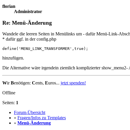
florian
Administrator
Re: Menü-Änderung
Wandele die leeren Seiten in Menülinks um - dafür Menü-Link-Abschnit
* dafür ggf. in der config.php
define('MENU_LINK_TRANSFORMER',true);
hinzufügen.
Die Alternative wäre irgendein ziemlich komplizierter show_menu2- A
W
ir
B
enötigen:
C
ents,
E
uros...
jetzt spenden!
Offline
Seiten:
1
Forum-Übersicht
»
Fragen/Infos zu Templates
»
Menü-Änderung