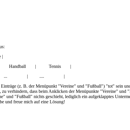
us:
|
ndball | Tennis |
Alte Herren | ... | .... |
n Einträge (z. B. der Menüpunkt "Vereine" und "Fußball") "tot" sein un
, zu verhindern, dass beim Anklicken der Menüpunkte "Vereine" und "Fu
" und "Fußball" nichts geschieht, lediglich ein aufgeklapptes Unterme
abe und freue mich auf eine Lösung!