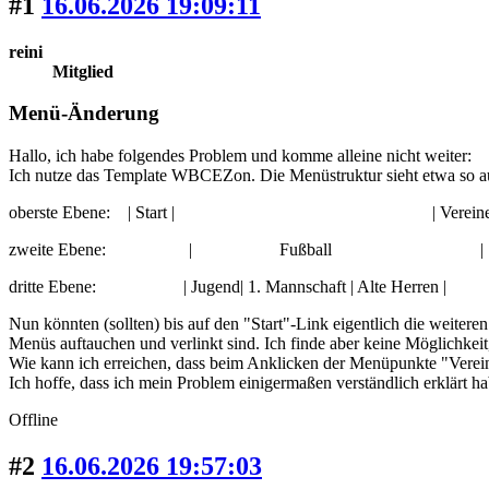
#1
16.06.2026 19:09:11
reini
Mitglied
Menü-Änderung
Hallo, ich habe folgendes Problem und komme alleine nicht weiter:
Ich nutze das Template WBCEZon. Die Menüstruktur sieht etwa so a
oberste Ebene: | Start | | Vereine 
zweite Ebene: | Fußball | Ha
dritte Ebene: | Jugend| 1. Mannschaft | 
Nun könnten (sollten) bis auf den "Start"-Link eigentlich die weitere
Menüs auftauchen und verlinkt sind. Ich finde aber keine Möglichkeit
Wie kann ich erreichen, dass beim Anklicken der Menüpunkte "Vereine
Ich hoffe, dass ich mein Problem einigermaßen verständlich erklärt h
Offline
#2
16.06.2026 19:57:03