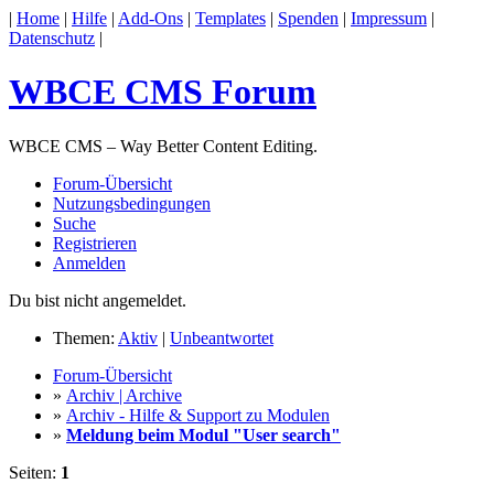
|
Home
|
Hilfe
|
Add-Ons
|
Templates
|
Spenden
|
Impressum
|
Datenschutz
|
WBCE CMS Forum
WBCE CMS – Way Better Content Editing.
Forum-Übersicht
Nutzungsbedingungen
Suche
Registrieren
Anmelden
Du bist nicht angemeldet.
Themen:
Aktiv
|
Unbeantwortet
Forum-Übersicht
»
Archiv | Archive
»
Archiv - Hilfe & Support zu Modulen
»
Meldung beim Modul "User search"
Seiten:
1