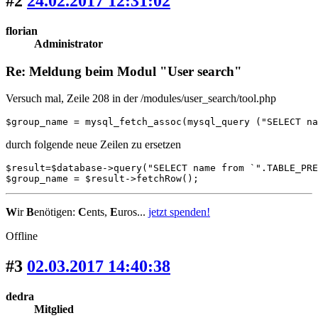
#2
24.02.2017 12:31:02
florian
Administrator
Re: Meldung beim Modul "User search"
Versuch mal, Zeile 208 in der /modules/user_search/tool.php
$group_name = mysql_fetch_assoc(mysql_query ("SELECT na
durch folgende neue Zeilen zu ersetzen
$result=$database->query("SELECT name from `".TABLE_PRE
$group_name = $result->fetchRow();
W
ir
B
enötigen:
C
ents,
E
uros...
jetzt spenden!
Offline
#3
02.03.2017 14:40:38
dedra
Mitglied