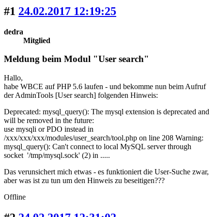
#1
24.02.2017 12:19:25
dedra
Mitglied
Meldung beim Modul "User search"
Hallo,
habe WBCE auf PHP 5.6 laufen - und bekomme nun beim Aufruf
der AdminTools [User search] folgenden Hinweis:
Deprecated: mysql_query(): The mysql extension is deprecated and
will be removed in the future:
use mysqli or PDO instead in
/xxx/xxx/xxx/modules/user_search/tool.php on line 208 Warning:
mysql_query(): Can't connect to local MySQL server through
socket '/tmp/mysql.sock' (2) in .....
Das verunsichert mich etwas - es funktioniert die User-Suche zwar,
aber was ist zu tun um den Hinweis zu beseitigen???
Offline