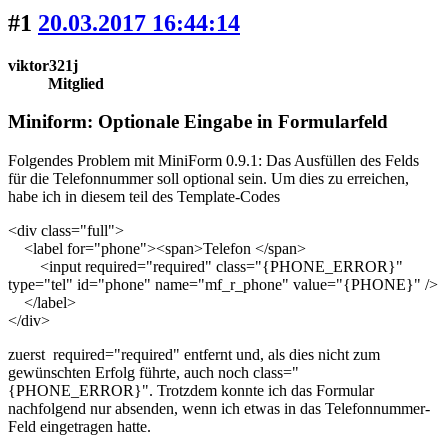
#1
20.03.2017 16:44:14
viktor321j
Mitglied
Miniform: Optionale Eingabe in Formularfeld
Folgendes Problem mit MiniForm 0.9.1: Das Ausfüllen des Felds
für die Telefonnummer soll optional sein. Um dies zu erreichen,
habe ich in diesem teil des Template-Codes
<div class="full">
<label for="phone"><span>Telefon </span>
<input required="required" class="{PHONE_ERROR}"
type="tel" id="phone" name="mf_r_phone" value="{PHONE}" />
</label>
</div>
zuerst required="required" entfernt und, als dies nicht zum
gewünschten Erfolg führte, auch noch class="
{PHONE_ERROR}". Trotzdem konnte ich das Formular
nachfolgend nur absenden, wenn ich etwas in das Telefonnummer-
Feld eingetragen hatte.