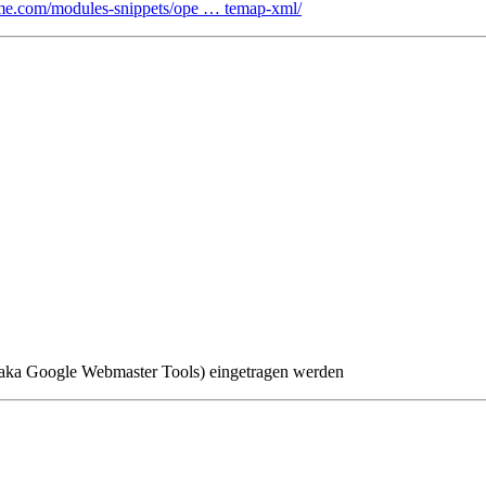
4me.com/modules-snippets/ope … temap-xml/
(aka Google Webmaster Tools) eingetragen werden