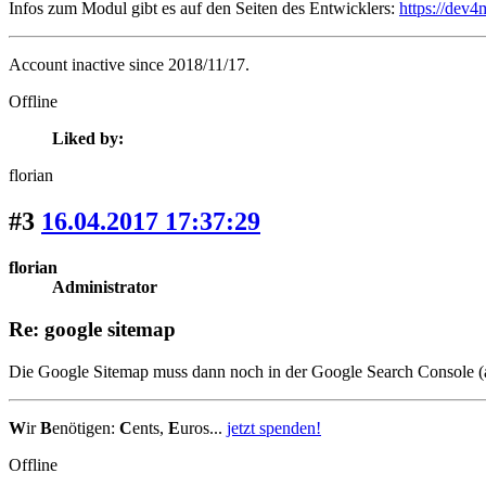
Infos zum Modul gibt es auf den Seiten des Entwicklers:
https://dev
Account inactive since 2018/11/17.
Offline
Liked by:
florian
#3
16.04.2017 17:37:29
florian
Administrator
Re: google sitemap
Die Google Sitemap muss dann noch in der Google Search Console 
W
ir
B
enötigen:
C
ents,
E
uros...
jetzt spenden!
Offline