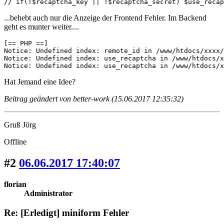
// if(!$recaptcha_key || !$recaptcha_secret) $use_recap
...behebt auch nur die Anzeige der Frontend Fehler. Im Backend
geht es munter weiter....
[== PHP ==]

Notice: Undefined index: remote_id in /www/htdocs/xxxx/
Notice: Undefined index: use_recaptcha in /www/htdocs/x
Notice: Undefined index: use_recaptcha in /www/htdocs/
Hat Jemand eine Idee?
Beitrag geändert von better-work (15.06.2017 12:35:32)
Gruß Jörg
Offline
#2
06.06.2017 17:40:07
florian
Administrator
Re: [Erledigt] miniform Fehler