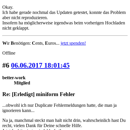
Okay.
Ich habe gerade nochmal das Updaten getestet, konnte das Problem
aber nicht reproduzieren.
Insofern ha möglicherweise irgendwas beim vorherigen Hochladen
nicht geklappt.
W
ir
B
enötigen:
C
ents,
E
uros...
jetzt spenden!
Offline
#6
06.06.2017 18:01:45
better-work
Mitglied
Re: [Erledigt] miniform Fehler
...obwohl ich nur Duplicate Fehlermeldungen hatte, die man ja
ignorieren kann...
Na ja, manchmal steckt man halt nicht drin, wahrscheinlich hast Du
recht, vielen Dank für Deine schnelle Hilfe.