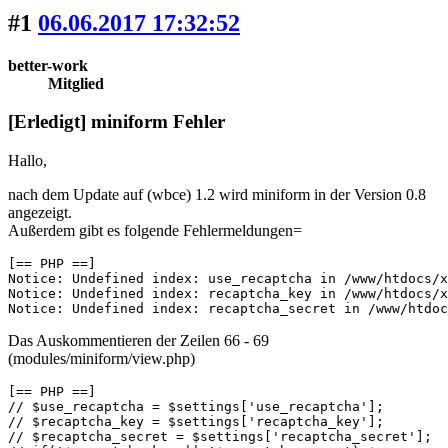
#1
06.06.2017 17:32:52
better-work
Mitglied
[Erledigt] miniform Fehler
Hallo,
nach dem Update auf (wbce) 1.2 wird miniform in der Version 0.8
angezeigt.
Außerdem gibt es folgende Fehlermeldungen=
[== PHP ==]

Notice: Undefined index: use_recaptcha in /www/htdocs/x
Notice: Undefined index: recaptcha_key in /www/htdocs/x
Notice: Undefined index: recaptcha_secret in /www/htdoc
Das Auskommentieren der Zeilen 66 - 69
(modules/miniform/view.php)
[== PHP ==]

// $use_recaptcha = $settings['use_recaptcha'];

// $recaptcha_key = $settings['recaptcha_key'];

// $recaptcha_secret = $settings['recaptcha_secret'];
