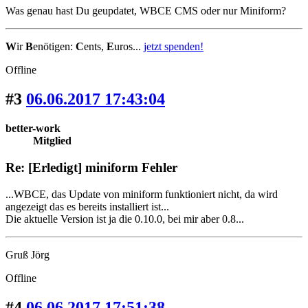
Was genau hast Du geupdatet, WBCE CMS oder nur Miniform?
W
ir
B
enötigen:
C
ents,
E
uros...
jetzt spenden!
Offline
#3
06.06.2017 17:43:04
better-work
Mitglied
Re: [Erledigt] miniform Fehler
...WBCE, das Update von miniform funktioniert nicht, da wird
angezeigt das es bereits installiert ist...
Die aktuelle Version ist ja die 0.10.0, bei mir aber 0.8...
Gruß Jörg
Offline
#4
06.06.2017 17:51:38