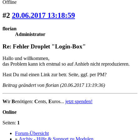
Offline
#2
20.06.2017 13:18:59
florian
Administrator
Re: Fehler Droplet "Login-Box"
Hallo und willkommen,
das Problem kann ich erstmal so auf Anhieb nicht reproduzieren.
Hast Du mal einen Link zur betr. Seite, ggf. per PM?
Beitrag geändert von florian (20.06.2017 13:19:36)
W
ir
B
enötigen:
C
ents,
E
uros...
jetzt spenden!
Online
Seiten:
1
Forum-Übersicht
»
Archiv - Hilfe & Support zu Modulen