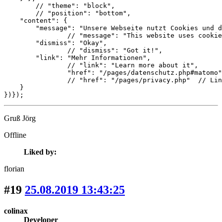
        // "theme": "block",

        // "position": "bottom",                       
    "content": {

        "message": "Unsere Webseite nutzt Cookies und d
		// "message": "This website uses cookies to ensure you get the best experience on our website. By continuing to use the website, you agree to the use of cookies.",

        "dismiss": "Okay", 

		// "dismiss": "Got it!",

        "link": "Mehr Informationen",

		// "link": "Learn more about it",

		"href": "/pages/datenschutz.php#matomo"  // Link zur Datenschutzseite - Diese sollte mit dem gleichen Titel angelegt werden...

		// "href": "/pages/privacy.php"  // Link to the Privacy page - this should be created with the same title...

    } 

})});
Gruß Jörg
Offline
Liked by:
florian
#19
25.08.2019 13:43:25
colinax
Developer