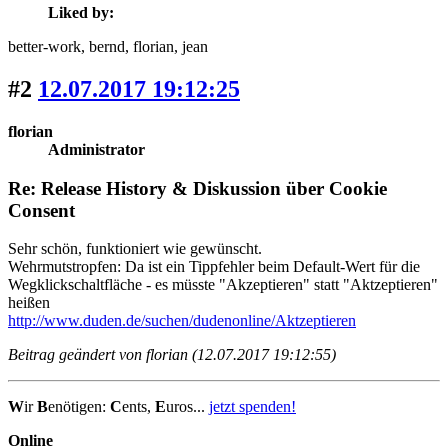
Liked by:
better-work
, bernd
, florian
, jean
#2
12.07.2017 19:12:25
florian
Administrator
Re: Release History & Diskussion über Cookie
Consent
Sehr schön, funktioniert wie gewünscht.
Wehrmutstropfen: Da ist ein Tippfehler beim Default-Wert für die
Wegklickschaltfläche - es müsste "Akzeptieren" statt "Aktzeptieren"
heißen
http://www.duden.de/suchen/dudenonline/Aktzeptieren
Beitrag geändert von florian (12.07.2017 19:12:55)
W
ir
B
enötigen:
C
ents,
E
uros...
jetzt spenden!
Online