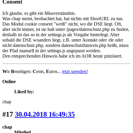
Consent
Ich glaube, es gibt ein Missverständnis.
Was chap meint, beobachtet hat, hat nichts mit ShortURL zu tun.
Das Modul cookie consent "weiß" nicht, wo die DSE liegt. Oft,
aber nicht immer, ist sie halt unter /pages/datenschutz.php zu finden,
deshalb ist das so in der settings.js als Vorgabe hinterlegt. Aber
sobald die DSE woanders liegt, z.B. unter /kontakt oder /de oder
nicht datenschutz.php, sondern datenschutzhinweis.php heißt, muss
der Pfad manuell in der settings.js angepasst werden.
Den entsprechenden Hinweis habe ich im AOR heute präzisiert.
W
ir
B
enötigen:
C
ents,
E
uros...
jetzt spenden!
Online
Liked by:
chap
#17
30.04.2018 16:49:35
chap
Mitglied