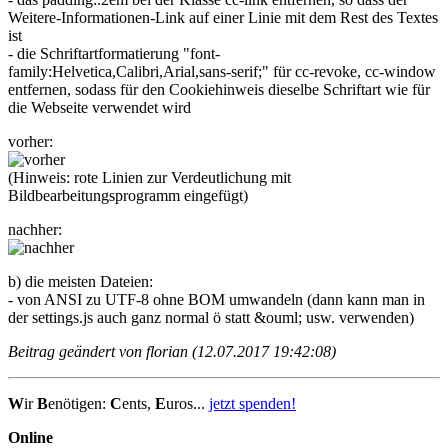
Weitere-Informationen-Link auf einer Linie mit dem Rest des Textes
ist
- die Schriftartformatierung "font-
family:Helvetica,Calibri,Arial,sans-serif;" für cc-revoke, cc-window
entfernen, sodass für den Cookiehinweis dieselbe Schriftart wie für
die Webseite verwendet wird
vorher:
(Hinweis: rote Linien zur Verdeutlichung mit
Bildbearbeitungsprogramm eingefügt)
nachher:
b) die meisten Dateien:
- von ANSI zu UTF-8 ohne BOM umwandeln (dann kann man in
der settings.js auch ganz normal ö statt &ouml; usw. verwenden)
Beitrag geändert von florian (12.07.2017 19:42:08)
W
ir
B
enötigen:
C
ents,
E
uros...
jetzt spenden!
Online