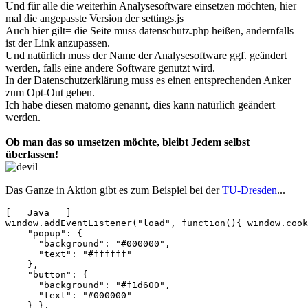
Und für alle die weiterhin Analysesoftware einsetzen möchten, hier
mal die angepasste Version der settings.js
Auch hier gilt= die Seite muss datenschutz.php heißen, andernfalls
ist der Link anzupassen.
Und natürlich muss der Name der Analysesoftware ggf. geändert
werden, falls eine andere Software genutzt wird.
In der Datenschutzerklärung muss es einen entsprechenden Anker
zum Opt-Out geben.
Ich habe diesen matomo genannt, dies kann natürlich geändert
werden.
Ob man das so umsetzen möchte, bleibt Jedem selbst
überlassen!
Das Ganze in Aktion gibt es zum Beispiel bei der
TU-Dresden
...
[== Java ==]

window.addEventListener("load", function(){ window.cook
    "popup": {

      "background": "#000000",

      "text": "#ffffff"

    },

    "button": {

      "background": "#f1d600",

      "text": "#000000"

    } },
