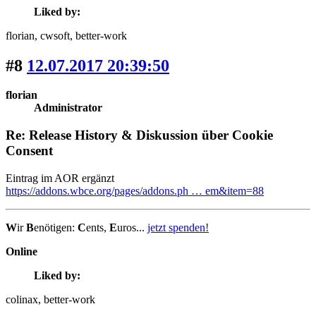
Liked by:
florian
, cwsoft
, better-work
#8
12.07.2017 20:39:50
florian
Administrator
Re: Release History & Diskussion über Cookie
Consent
Eintrag im AOR ergänzt
https://addons.wbce.org/pages/addons.ph … em&item=88
W
ir
B
enötigen:
C
ents,
E
uros...
jetzt spenden!
Online
Liked by:
colinax
, better-work