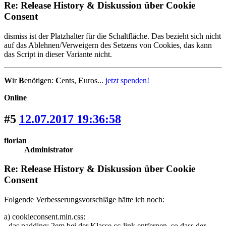
Re: Release History & Diskussion über Cookie
Consent
dismiss ist der Platzhalter für die Schaltfläche. Das bezieht sich nicht
auf das Ablehnen/Verweigern des Setzens von Cookies, das kann
das Script in dieser Variante nicht.
W
ir
B
enötigen:
C
ents,
E
uros...
jetzt spenden!
Online
#5
12.07.2017 19:36:58
florian
Administrator
Re: Release History & Diskussion über Cookie
Consent
Folgende Verbesserungsvorschläge hätte ich noch:
a) cookieconsent.min.css:
- das padding:.2em bei der Klasse cc-link entfernen, so dass der