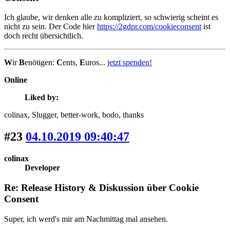
Ich glaube, wir denken alle zu kompliziert, so schwierig scheint es
nicht zu sein. Der Code hier
https://2gdpr.com/cookieconsent
ist
doch recht übersichtlich.
W
ir
B
enötigen:
C
ents,
E
uros...
jetzt spenden!
Online
Liked by:
colinax
, Slugger
, better-work
, bodo
, thanks
#23
04.10.2019 09:40:47
colinax
Developer
Re: Release History & Diskussion über Cookie
Consent
Super, ich werd's mir am Nachmittag mal ansehen.