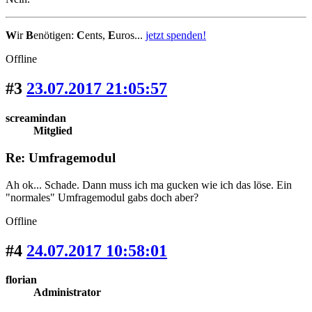
W
ir
B
enötigen:
C
ents,
E
uros...
jetzt spenden!
Offline
#3
23.07.2017 21:05:57
screamindan
Mitglied
Re: Umfragemodul
Ah ok... Schade. Dann muss ich ma gucken wie ich das löse. Ein
"normales" Umfragemodul gabs doch aber?
Offline
#4
24.07.2017 10:58:01
florian
Administrator