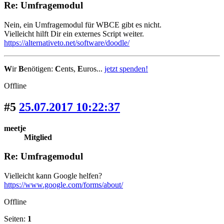
Re: Umfragemodul
Nein, ein Umfragemodul für WBCE gibt es nicht.
Vielleicht hilft Dir ein externes Script weiter.
https://alternativeto.net/software/doodle/
W
ir
B
enötigen:
C
ents,
E
uros...
jetzt spenden!
Offline
#5
25.07.2017 10:22:37
meetje
Mitglied
Re: Umfragemodul
Vielleicht kann Google helfen?
https://www.google.com/forms/about/
Offline
Seiten:
1