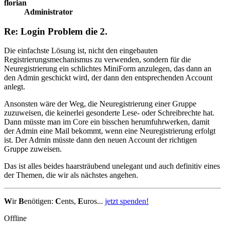
florian
Administrator
Re: Login Problem die 2.
Die einfachste Lösung ist, nicht den eingebauten
Registrierungsmechanismus zu verwenden, sondern für die
Neuregistrierung ein schlichtes MiniForm anzulegen, das dann an
den Admin geschickt wird, der dann den entsprechenden Account
anlegt.
Ansonsten wäre der Weg, die Neuregistrierung einer Gruppe
zuzuweisen, die keinerlei gesonderte Lese- oder Schreibrechte hat.
Dann müsste man im Core ein bisschen herumfuhrwerken, damit
der Admin eine Mail bekommt, wenn eine Neuregistrierung erfolgt
ist. Der Admin müsste dann den neuen Account der richtigen
Gruppe zuweisen.
Das ist alles beides haarsträubend unelegant und auch definitiv eines
der Themen, die wir als nächstes angehen.
W
ir
B
enötigen:
C
ents,
E
uros...
jetzt spenden!
Offline