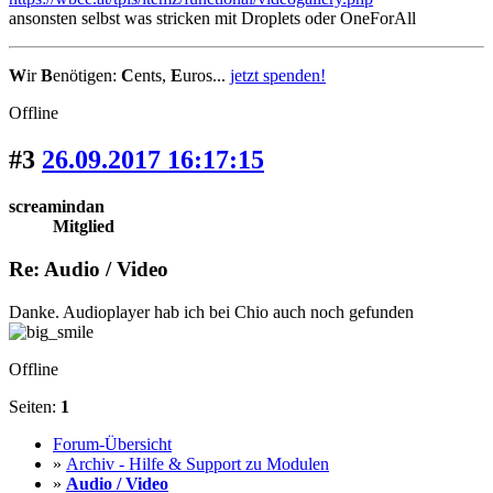
ansonsten selbst was stricken mit Droplets oder OneForAll
W
ir
B
enötigen:
C
ents,
E
uros...
jetzt spenden!
Offline
#3
26.09.2017 16:17:15
screamindan
Mitglied
Re: Audio / Video
Danke. Audioplayer hab ich bei Chio auch noch gefunden
Offline
Seiten:
1
Forum-Übersicht
»
Archiv - Hilfe & Support zu Modulen
»
Audio / Video