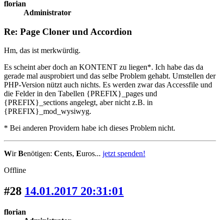
florian
Administrator
Re: Page Cloner und Accordion
Hm, das ist merkwürdig.
Es scheint aber doch an KONTENT zu liegen*. Ich habe das da
gerade mal ausprobiert und das selbe Problem gehabt. Umstellen der
PHP-Version nützt auch nichts. Es werden zwar das Accessfile und
die Felder in den Tabellen {PREFIX}_pages und
{PREFIX}_sections angelegt, aber nicht z.B. in
{PREFIX}_mod_wysiwyg.
* Bei anderen Providern habe ich dieses Problem nicht.
W
ir
B
enötigen:
C
ents,
E
uros...
jetzt spenden!
Offline
#28
14.01.2017 20:31:01
florian