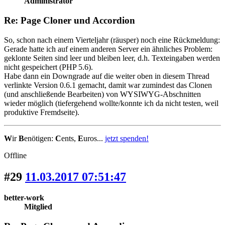
Administrator
Re: Page Cloner und Accordion
So, schon nach einem Vierteljahr (räusper) noch eine Rückmeldung:
Gerade hatte ich auf einem anderen Server ein ähnliches Problem:
geklonte Seiten sind leer und bleiben leer, d.h. Texteingaben werden
nicht gespeichert (PHP 5.6).
Habe dann ein Downgrade auf die weiter oben in diesem Thread
verlinkte Version 0.6.1 gemacht, damit war zumindest das Clonen
(und anschließende Bearbeiten) von WYSIWYG-Abschnitten
wieder möglich (tiefergehend wollte/konnte ich da nicht testen, weil
produktive Fremdseite).
W
ir
B
enötigen:
C
ents,
E
uros...
jetzt spenden!
Offline
#29
11.03.2017 07:51:47
better-work
Mitglied