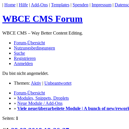
|
Home
|
Hilfe
|
Add-Ons
|
Templates
|
Spenden
|
Impressum
|
Datensc
WBCE CMS Forum
WBCE CMS – Way Better Content Editing.
Forum-Übersicht
Nutzungsbedingungen
Suche
Registrieren
Anmelden
Du bist nicht angemeldet.
Themen:
Aktiv
|
Unbeantwortet
Forum-Übersicht
»
Modules, Snippets, Droplets
»
Neue Module / Add-Ons
»
Viele neue/überarbeitete Module | A bunch of new/rewo
Seiten:
1