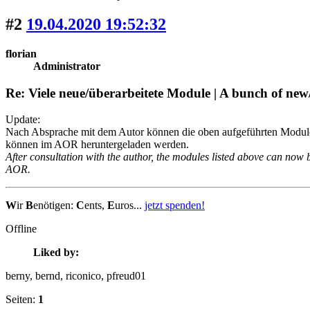
#2
19.04.2020 19:52:32
florian
Administrator
Re: Viele neue/überarbeitete Module | A bunch of ne
Update:
Nach Absprache mit dem Autor können die oben aufgeführten Module
können im AOR heruntergeladen werden.
After consultation with the author, the modules listed above can now 
AOR.
W
ir
B
enötigen:
C
ents,
E
uros...
jetzt spenden!
Offline
Liked by:
berny
, bernd
, riconico
, pfreud01
Seiten:
1