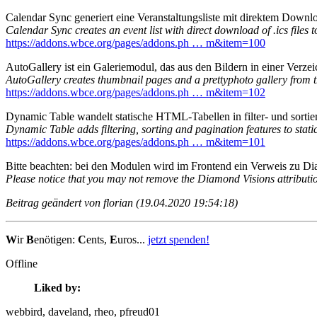
Calendar Sync generiert eine Veranstaltungsliste mit direktem Downlo
Calendar Sync creates an event list with direct download of .ics files t
https://addons.wbce.org/pages/addons.ph … m&item=100
AutoGallery ist ein Galeriemodul, das aus den Bildern in einer Verzei
AutoGallery creates thumbnail pages and a prettyphoto gallery from th
https://addons.wbce.org/pages/addons.ph … m&item=102
Dynamic Table wandelt statische HTML-Tabellen in filter- und sortier
Dynamic Table adds filtering, sorting and pagination features to stat
https://addons.wbce.org/pages/addons.ph … m&item=101
Bitte beachten: bei den Modulen wird im Frontend ein Verweis zu Dia
Please notice that you may not remove the Diamond Visions attributio
Beitrag geändert von florian (19.04.2020 19:54:18)
W
ir
B
enötigen:
C
ents,
E
uros...
jetzt spenden!
Offline
Liked by:
webbird
, daveland
, rheo
, pfreud01