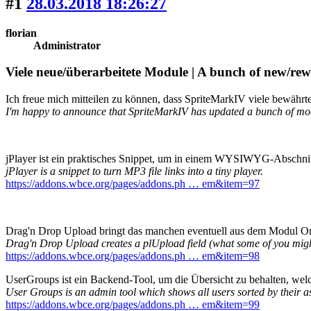
#1
28.03.2018 18:26:27
florian
Administrator
Viele neue/überarbeitete Module | A bunch of new/r
Ich freue mich mitteilen zu können, dass SpriteMarkIV viele bewähr
I'm happy to announce that SpriteMarkIV has updated a bunch of mo
jPlayer ist ein praktisches Snippet, um in einem WYSIWYG-Abschnit
jPlayer is a snippet to turn MP3 file links into a tiny player.
https://addons.wbce.org/pages/addons.ph … em&item=97
Drag'n Drop Upload bringt das manchen eventuell aus dem Modul On
Drag'n Drop Upload creates a plUpload field (what some of you might 
https://addons.wbce.org/pages/addons.ph … em&item=98
UserGroups ist ein Backend-Tool, um die Übersicht zu behalten, we
User Groups is an admin tool which shows all users sorted by their a
https://addons.wbce.org/pages/addons.ph … em&item=99