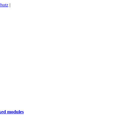
hutz
|
rked modules