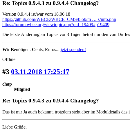
Re: Topics 0.9.4.3 zu 0.9.4.4 Changelog?
Version 0.9.4.4 ist/war vom 18.06.18
https://github.com/WBCE/WBCE_CMS/blob/m … s/info.php
https://forum.wbce.org/viewtopic.php?pid=19409#p19409
Die letzte Änderung an Topics vor 3 Tagen betraf nur den von Dir fes
W
ir
B
enötigen:
C
ents,
E
uros...
jetzt spenden!
Offline
#3
03.11.2018 17:25:17
chap
Mitglied
Re: Topics 0.9.4.3 zu 0.9.4.4 Changelog?
Das ist mir Ja auch bekannt, trotzdem steht aber im Moduldetails das ic
Liebe Grüße,