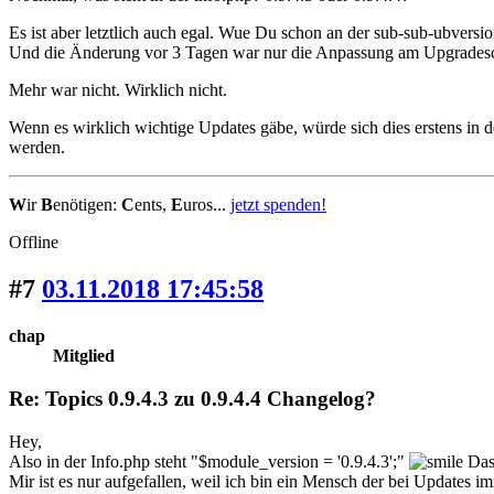
Es ist aber letztlich auch egal. Wue Du schon an der sub-sub-ubversi
Und die Änderung vor 3 Tagen war nur die Anpassung am Upgradescri
Mehr war nicht. Wirklich nicht.
Wenn es wirklich wichtige Updates gäbe, würde sich dies erstens in
werden.
W
ir
B
enötigen:
C
ents,
E
uros...
jetzt spenden!
Offline
#7
03.11.2018 17:45:58
chap
Mitglied
Re: Topics 0.9.4.3 zu 0.9.4.4 Changelog?
Hey,
Also in der Info.php steht "$module_version = '0.9.4.3';"
Das
Mir ist es nur aufgefallen, weil ich bin ein Mensch der bei Updates im