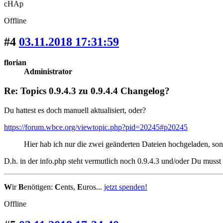
cHAp
Offline
#4
03.11.2018 17:31:59
florian
Administrator
Re: Topics 0.9.4.3 zu 0.9.4.4 Changelog?
Du hattest es doch manuell aktualisiert, oder?
https://forum.wbce.org/viewtopic.php?pid=20245#p20245
Hier hab ich nur die zwei geänderten Dateien hochgeladen, sons
D.h. in der info.php steht vermutlich noch 0.9.4.3 und/oder Du muss
W
ir
B
enötigen:
C
ents,
E
uros...
jetzt spenden!
Offline