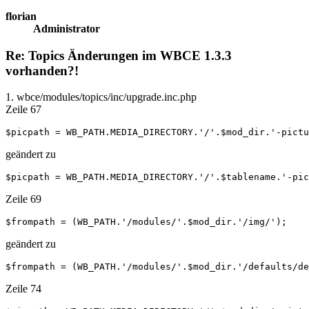
florian
Administrator
Re: Topics Änderungen im WBCE 1.3.3
vorhanden?!
1. wbce/modules/topics/inc/upgrade.inc.php
Zeile 67
$picpath = WB_PATH.MEDIA_DIRECTORY.'/'.$mod_dir.'-pictu
geändert zu
$picpath = WB_PATH.MEDIA_DIRECTORY.'/'.$tablename.'-pic
Zeile 69
$frompath = (WB_PATH.'/modules/'.$mod_dir.'/img/');
geändert zu
$frompath = (WB_PATH.'/modules/'.$mod_dir.'/defaults/de
Zeile 74