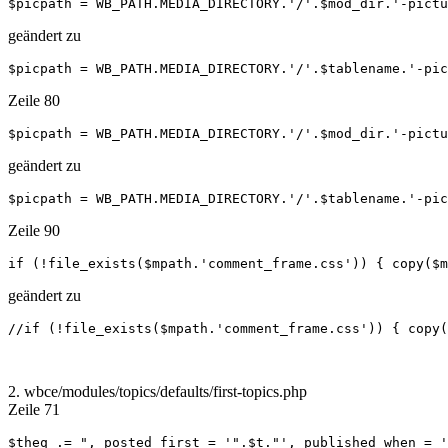
$picpath = WB_PATH.MEDIA_DIRECTORY.'/'.$mod_dir.'-pictu
geändert zu
$picpath = WB_PATH.MEDIA_DIRECTORY.'/'.$tablename.'-pic
Zeile 80
$picpath = WB_PATH.MEDIA_DIRECTORY.'/'.$mod_dir.'-pictu
geändert zu
$picpath = WB_PATH.MEDIA_DIRECTORY.'/'.$tablename.'-pic
Zeile 90
if (!file_exists($mpath.'comment_frame.css')) { copy($m
geändert zu
//if (!file_exists($mpath.'comment_frame.css')) { copy(
2. wbce/modules/topics/defaults/first-topics.php
Zeile 71
$theq .= ", posted_first = '".$t."', published_when = '