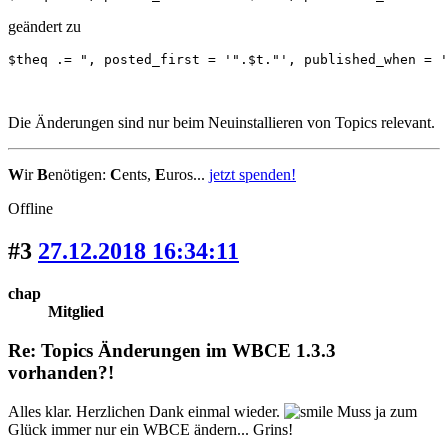
geändert zu
$theq .= ", posted_first = '".$t."', published_when = '
Die Änderungen sind nur beim Neuinstallieren von Topics relevant.
W
ir
B
enötigen:
C
ents,
E
uros...
jetzt spenden!
Offline
#3
27.12.2018 16:34:11
chap
Mitglied
Re: Topics Änderungen im WBCE 1.3.3
vorhanden?!
Alles klar. Herzlichen Dank einmal wieder.
Muss ja zum
Glück immer nur ein WBCE ändern... Grins!