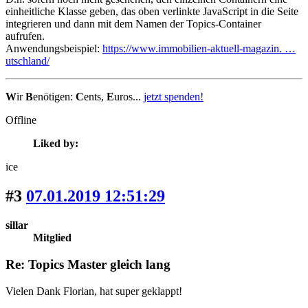
einheitliche Klasse geben, das oben verlinkte JavaScript in die Seite
integrieren und dann mit dem Namen der Topics-Container
aufrufen.
Anwendungsbeispiel:
https://www.immobilien-aktuell-magazin. …
utschland/
W
ir
B
enötigen:
C
ents,
E
uros...
jetzt spenden!
Offline
Liked by:
ice
#3
07.01.2019 12:51:29
sillar
Mitglied
Re: Topics Master gleich lang
Vielen Dank Florian, hat super geklappt!