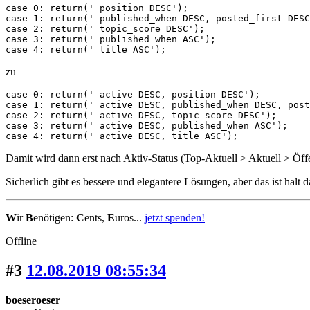
case 0: return(' position DESC');

case 1: return(' published_when DESC, posted_first DESC
case 2: return(' topic_score DESC');

case 3: return(' published_when ASC');

case 4: return(' title ASC');
zu
case 0: return(' active DESC, position DESC');

case 1: return(' active DESC, published_when DESC, post
case 2: return(' active DESC, topic_score DESC');

case 3: return(' active DESC, published_when ASC');

case 4: return(' active DESC, title ASC');
Damit wird dann erst nach Aktiv-Status (Top-Aktuell > Aktuell > Öff
Sicherlich gibt es bessere und elegantere Lösungen, aber das ist halt d
W
ir
B
enötigen:
C
ents,
E
uros...
jetzt spenden!
Offline
#3
12.08.2019 08:55:34
boeseroeser