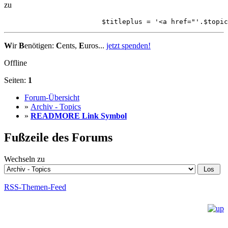
zu
			$titleplus = '<a href="'.$to
W
ir
B
enötigen:
C
ents,
E
uros...
jetzt spenden!
Offline
Seiten:
1
Forum-Übersicht
»
Archiv - Topics
»
READMORE Link Symbol
Fußzeile des Forums
Wechseln zu
RSS-Themen-Feed