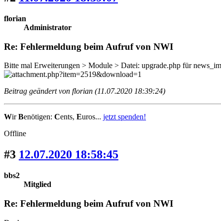
florian
Administrator
Re: Fehlermeldung beim Aufruf von NWI
Bitte mal Erweiterungen > Module > Datei: upgrade.php für news_img 
Beitrag geändert von florian (11.07.2020 18:39:24)
W
ir
B
enötigen:
C
ents,
E
uros...
jetzt spenden!
Offline
#3
12.07.2020 18:58:45
bbs2
Mitglied
Re: Fehlermeldung beim Aufruf von NWI