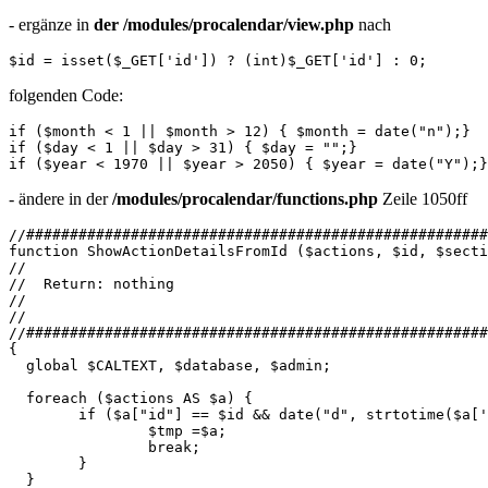
- ergänze in
der /modules/procalendar/view.php
nach
$id = isset($_GET['id']) ? (int)$_GET['id'] : 0;
folgenden Code:
if ($month < 1 || $month > 12) { $month = date("n");}

if ($day < 1 || $day > 31) { $day = "";}

if ($year < 1970 || $year > 2050) { $year = date("Y");}
- ändere in der
/modules/procalendar/functions.php
Zeile 1050ff
//#####################################################
function ShowActionDetailsFromId ($actions, $id, $secti
//

//  Return: nothing

//

//

//#####################################################
{

  global $CALTEXT, $database, $admin;

  foreach ($actions AS $a) {

  	if ($a["id"] == $id && date("d", strtotime($a['date_start'])) == $day) {

  		$tmp =$a;

  		break;

  	}

  }
