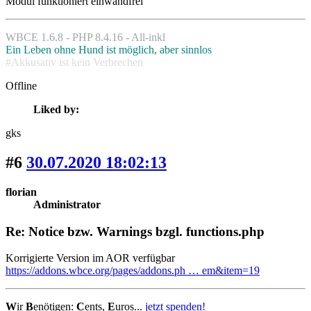
Modul funktioniert einwandfrei
WBCE 1.6.8 - PHP 8.4.16 - All-inkl
Ein Leben ohne Hund ist möglich, aber sinnlos
#Akkusativ ist kein Verbrechen
Offline
Liked by:
gks
#6
30.07.2020 18:02:13
florian
Administrator
Re: Notice bzw. Warnings bzgl. functions.php
Korrigierte Version im AOR verfügbar
https://addons.wbce.org/pages/addons.ph … em&item=19
W
ir
B
enötigen:
C
ents,
E
uros...
jetzt spenden!