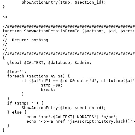
	ShowActionEntry($tmp, $section_id);

}
zu
//#####################################################
function ShowActionDetailsFromId ($actions, $id, $secti
//

//  Return: nothing

//

//

//#####################################################
{

  global $CALTEXT, $database, $admin;

  $tmp='';

  foreach ($actions AS $a) {

  	if ($a["id"] == $id && date("d", strtotime($a['date_start'])) == $day) {

  		$tmp =$a;

  		break;

  	}

  }

  if ($tmp!='') {

	ShowActionEntry($tmp, $section_id);

  } else {

	  echo '<p>'.$CALTEXT['NODATES'].'</p>';

	  echo '<p><a href="javascript:history.back()">'.$CALTEXT['BACK'].'</p>';

  }

}