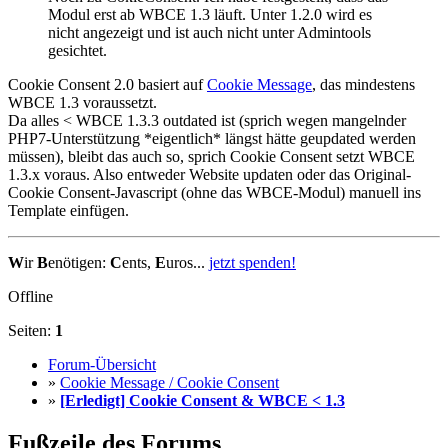
Modul erst ab WBCE 1.3 läuft. Unter 1.2.0 wird es
nicht angezeigt und ist auch nicht unter Admintools
gesichtet.
Cookie Consent 2.0 basiert auf
Cookie Message
, das mindestens
WBCE 1.3 voraussetzt.
Da alles < WBCE 1.3.3 outdated ist (sprich wegen mangelnder
PHP7-Unterstützung *eigentlich* längst hätte geupdated werden
müssen), bleibt das auch so, sprich Cookie Consent setzt WBCE
1.3.x voraus. Also entweder Website updaten oder das Original-
Cookie Consent-Javascript (ohne das WBCE-Modul) manuell ins
Template einfügen.
W
ir
B
enötigen:
C
ents,
E
uros...
jetzt spenden!
Offline
Seiten:
1
Forum-Übersicht
»
Cookie Message / Cookie Consent
»
[Erledigt] Cookie Consent & WBCE < 1.3
Fußzeile des Forums