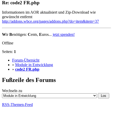
Re: code2 FR.php
Informationen im AOR aktualisiert und Zip-Download wie
gewünscht entfernt
http://addons.wbce.org/pages/addons.php?do=item&item=37
W
ir
B
enötigen:
C
ents,
E
uros...
jetzt spenden!
Offline
Seiten:
1
Forum-Übersicht
»
Module in Entwicklung
»
code2 FR.php
Fußzeile des Forums
Wechseln zu
RSS-Themen-Feed