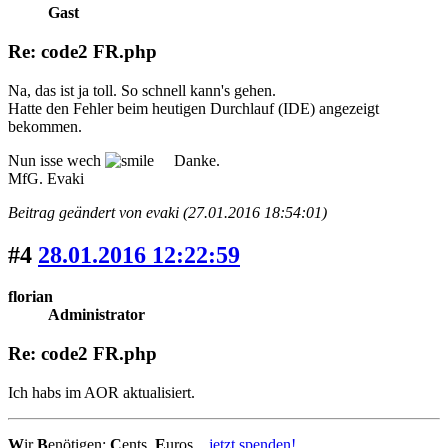
Gast
Re: code2 FR.php
Na, das ist ja toll. So schnell kann's gehen.
Hatte den Fehler beim heutigen Durchlauf (IDE) angezeigt
bekommen.
Nun isse wech
Danke.
MfG. Evaki
Beitrag geändert von evaki (27.01.2016 18:54:01)
#4
28.01.2016 12:22:59
florian
Administrator
Re: code2 FR.php
Ich habs im AOR aktualisiert.
W
ir
B
enötigen:
C
ents,
E
uros...
jetzt spenden!