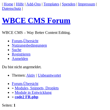
|
Home
|
Hilfe
|
Add-Ons
|
Templates
|
Spenden
|
Impressum
|
Datenschutz
|
WBCE CMS Forum
WBCE CMS – Way Better Content Editing.
Forum-Übersicht
Nutzungsbedingungen
Suche
Registrieren
Anmelden
Du bist nicht angemeldet.
Themen:
Aktiv
|
Unbeantwortet
Forum-Übersicht
»
Modules, Snippets, Droplets
»
Module in Entwicklung
»
code2 FR.php
Seiten:
1