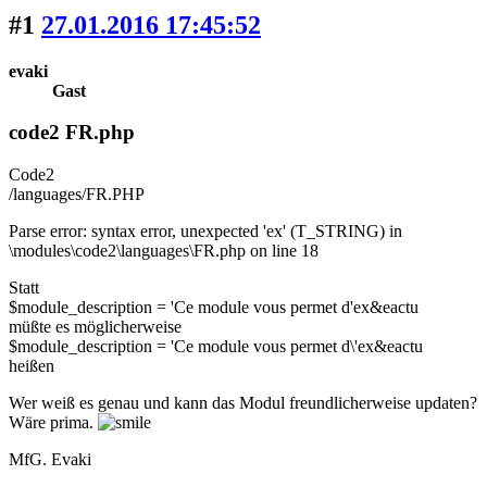
#1
27.01.2016 17:45:52
evaki
Gast
code2 FR.php
Code2
/languages/FR.PHP
Parse error: syntax error, unexpected 'ex' (T_STRING) in
\modules\code2\languages\FR.php on line 18
Statt
$module_description = 'Ce module vous permet d'ex&eactu
müßte es möglicherweise
$module_description = 'Ce module vous permet d\'ex&eactu
heißen
Wer weiß es genau und kann das Modul freundlicherweise updaten?
Wäre prima.
MfG. Evaki