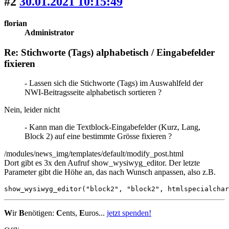
#2
30.01.2021 10:15:49
florian
Administrator
Re: Stichworte (Tags) alphabetisch / Eingabefelder
fixieren
- Lassen sich die Stichworte (Tags) im Auswahlfeld der
NWI-Beitragsseite alphabetisch sortieren ?
Nein, leider nicht
- Kann man die Textblock-Eingabefelder (Kurz, Lang,
Block 2) auf eine bestimmte Grösse fixieren ?
/modules/news_img/templates/default/modify_post.html
Dort gibt es 3x den Aufruf show_wysiwyg_editor. Der letzte
Parameter gibt die Höhe an, das nach Wunsch anpassen, also z.B.
show_wysiwyg_editor("block2", "block2", htmlspecialchar
W
ir
B
enötigen:
C
ents,
E
uros...
jetzt spenden!