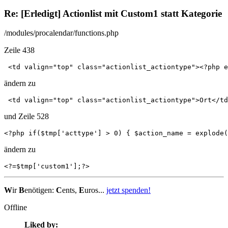
Re: [Erledigt] Actionlist mit Custom1 statt Kategorie
/modules/procalendar/functions.php
Zeile 438
 <td valign="top" class="actionlist_actiontype"><?php e
ändern zu
 <td valign="top" class="actionlist_actiontype">Ort</td
und Zeile 528
<?php if($tmp['acttype'] > 0) { $action_name = explode(
ändern zu
<?=$tmp['custom1'];?>
W
ir
B
enötigen:
C
ents,
E
uros...
jetzt spenden!
Offline
Liked by: