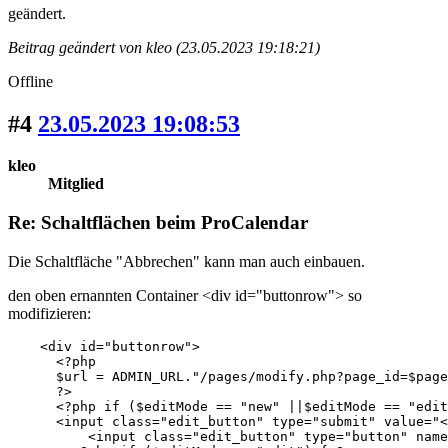
geändert.
Beitrag geändert von kleo (23.05.2023 19:18:21)
Offline
#4
23.05.2023 19:08:53
kleo
Mitglied
Re: Schaltflächen beim ProCalendar
Die Schaltfläche "Abbrechen" kann man auch einbauen.
den oben ernannten Container <div id="buttonrow"> so
modifizieren:
    <div id="buttonrow">

      <?php

      $url = ADMIN_URL."/pages/modify.php?page_id=$page
      ?>

      <?php if ($editMode == "new" ||$editMode == "edit
      <input class="edit_button" type="submit" value="<
	  <input class="edit_button" type="button" name="cancel" value="<?php echo $CALTEXT['CANCEL'];?>" onclick="javascript: window.location = 'index.php';"> </input>
