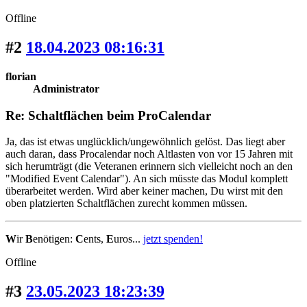
Offline
#2
18.04.2023 08:16:31
florian
Administrator
Re: Schaltflächen beim ProCalendar
Ja, das ist etwas unglücklich/ungewöhnlich gelöst. Das liegt aber
auch daran, dass Procalendar noch Altlasten von vor 15 Jahren mit
sich herumträgt (die Veteranen erinnern sich vielleicht noch an den
"Modified Event Calendar"). An sich müsste das Modul komplett
überarbeitet werden. Wird aber keiner machen, Du wirst mit den
oben platzierten Schaltflächen zurecht kommen müssen.
W
ir
B
enötigen:
C
ents,
E
uros...
jetzt spenden!
Offline
#3
23.05.2023 18:23:39