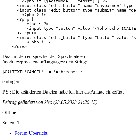
        <?php if ($editMode == "edit") { ?>

      <input class="edit_button" name="saveasnew" type=
      <input class="edit_button" type="submit" name="de
        <?php } ?>

      <?php }

	  else { ?>

	  <input type="button" value="<?php echo $CALTEXT['SETTINGS']; ?>" class="edit_button float_right" onclick="window.location='<?php echo WB_URL; ?>/modules/procalendar/modify_settings.php?page_id=<?php echo $page_id; ?>&amp;section_id=<?php echo $section_id; ?>'">

      </input>

      <input class="edit_button" type="button" value="<
	  <?php } ?>

    </div>
Dazu in den entsprechenden Sprachdateien
/modules/procalendar/languages/ den String:
$CALTEXT['CANCEL'] = 'Abbrechen';
einfügen.
P.S.: Die geänderten Dateien habe ich hier als Anlage eingefügt.
Beitrag geändert von kleo (23.05.2023 21:26:15)
Offline
Seiten:
1
Forum-Übersicht