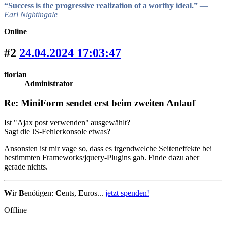
“Success is the progressive realization of a worthy ideal.”
―
Earl Nightingale
Online
#2
24.04.2024 17:03:47
florian
Administrator
Re: MiniForm sendet erst beim zweiten Anlauf
Ist "Ajax post verwenden" ausgewählt?
Sagt die JS-Fehlerkonsole etwas?
Ansonsten ist mir vage so, dass es irgendwelche Seiteneffekte bei
bestimmten Frameworks/jquery-Plugins gab. Finde dazu aber
gerade nichts.
W
ir
B
enötigen:
C
ents,
E
uros...
jetzt spenden!
Offline