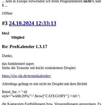
... nein in Europa verwenden wir beim Programmieren
nicht
€ statt
$ ...
Offline
#3
24.10.2024 12:33:13
bbs2
Mitglied
Re: ProKalender 1.3.17
Danke,
das funktioniert super.
Siehe die Testseite mit leicht verändertem Droplet:
https://vlw-rlp.de/terminkalender/
Allerdings gelingt es mir nicht im Droplet mit dem Befehl
$mod_list .= '<td
style="width:20%;">'.$row["CATEGORY"].'</td>';
die Kategorien Fortbildungen bzw. Veranstaltungen anzuzeigen. Es