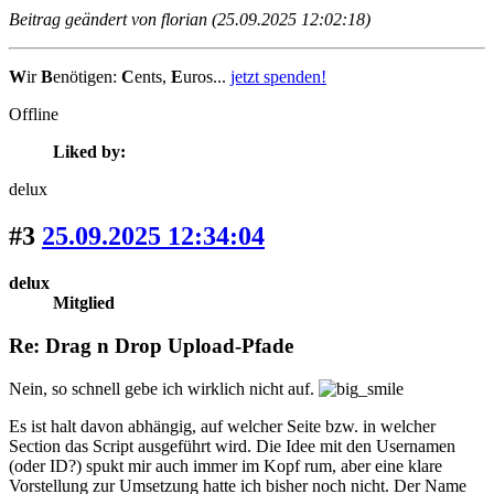
Beitrag geändert von florian (25.09.2025 12:02:18)
W
ir
B
enötigen:
C
ents,
E
uros...
jetzt spenden!
Offline
Liked by:
delux
#3
25.09.2025 12:34:04
delux
Mitglied
Re: Drag n Drop Upload-Pfade
Nein, so schnell gebe ich wirklich nicht auf.
Es ist halt davon abhängig, auf welcher Seite bzw. in welcher
Section das Script ausgeführt wird. Die Idee mit den Usernamen
(oder ID?) spukt mir auch immer im Kopf rum, aber eine klare
Vorstellung zur Umsetzung hatte ich bisher noch nicht. Der Name