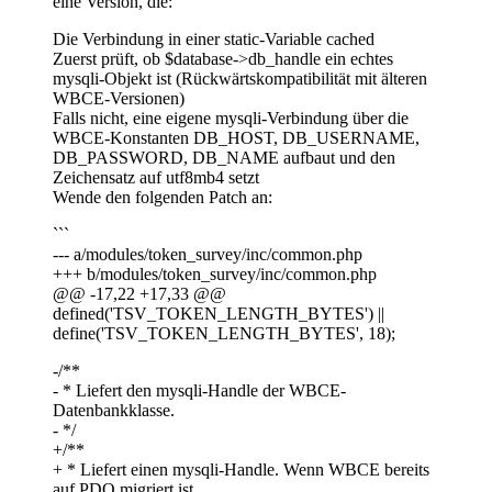
eine Version, die:
Die Verbindung in einer static-Variable cached
Zuerst prüft, ob $database->db_handle ein echtes
mysqli-Objekt ist (Rückwärtskompatibilität mit älteren
WBCE-Versionen)
Falls nicht, eine eigene mysqli-Verbindung über die
WBCE-Konstanten DB_HOST, DB_USERNAME,
DB_PASSWORD, DB_NAME aufbaut und den
Zeichensatz auf utf8mb4 setzt
Wende den folgenden Patch an:
```
--- a/modules/token_survey/inc/common.php
+++ b/modules/token_survey/inc/common.php
@@ -17,22 +17,33 @@
defined('TSV_TOKEN_LENGTH_BYTES') ||
define('TSV_TOKEN_LENGTH_BYTES', 18);
-/**
- * Liefert den mysqli-Handle der WBCE-
Datenbankklasse.
- */
+/**
+ * Liefert einen mysqli-Handle. Wenn WBCE bereits
auf PDO migriert ist,