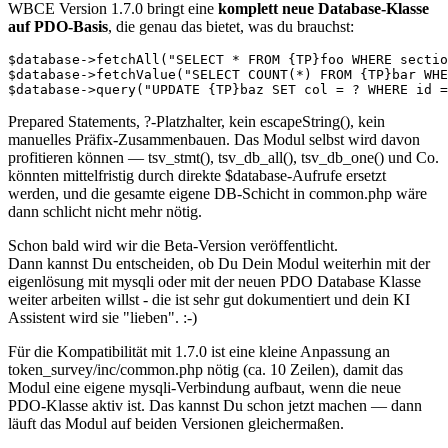
WBCE Version 1.7.0 bringt eine
komplett neue Database-Klasse
auf PDO-Basis
, die genau das bietet, was du brauchst:
$database->fetchAll("SELECT * FROM {TP}foo WHERE sectio
$database->fetchValue("SELECT COUNT(*) FROM {TP}bar WHE
$database->query("UPDATE {TP}baz SET col = ? WHERE id 
Prepared Statements, ?-Platzhalter, kein escapeString(), kein
manuelles Präfix-Zusammenbauen. Das Modul selbst wird davon
profitieren können — tsv_stmt(), tsv_db_all(), tsv_db_one() und Co.
könnten mittelfristig durch direkte $database-Aufrufe ersetzt
werden, und die gesamte eigene DB-Schicht in common.php wäre
dann schlicht nicht mehr nötig.
Schon bald wird wir die Beta-Version veröffentlicht.
Dann kannst Du entscheiden, ob Du Dein Modul weiterhin mit der
eigenlösung mit mysqli oder mit der neuen PDO Database Klasse
weiter arbeiten willst - die ist sehr gut dokumentiert und dein KI
Assistent wird sie "lieben". :-)
Für die Kompatibilität mit 1.7.0 ist eine kleine Anpassung an
token_survey/inc/common.php nötig (ca. 10 Zeilen), damit das
Modul eine eigene mysqli-Verbindung aufbaut, wenn die neue
PDO-Klasse aktiv ist. Das kannst Du schon jetzt machen — dann
läuft das Modul auf beiden Versionen gleichermaßen.