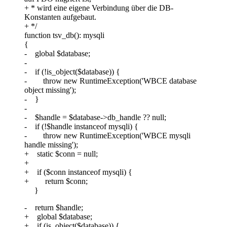
+ * wird eine eigene Verbindung über die DB-
Konstanten aufgebaut.
+ */
function tsv_db(): mysqli
{
- global $database;
-
- if (!is_object($database)) {
- throw new RuntimeException('WBCE database
object missing');
- }
-
- $handle = $database->db_handle ?? null;
- if (!$handle instanceof mysqli) {
- throw new RuntimeException('WBCE mysqli
handle missing');
+ static $conn = null;
+
+ if ($conn instanceof mysqli) {
+ return $conn;
}
- return $handle;
+ global $database;
+ if (is_object($database)) {