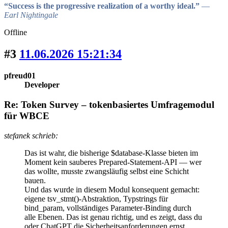
“Success is the progressive realization of a worthy ideal.”
―
Earl Nightingale
Offline
#3
11.06.2026 15:21:34
pfreud01
Developer
Re: Token Survey – tokenbasiertes Umfragemodul
für WBCE
stefanek schrieb:
Das ist wahr, die bisherige $database-Klasse bieten im
Moment kein sauberes Prepared-Statement-API — wer
das wollte, musste zwangsläufig selbst eine Schicht
bauen.
Und das wurde in diesem Modul konsequent gemacht:
eigene tsv_stmt()-Abstraktion, Typstrings für
bind_param, vollständiges Parameter-Binding durch
alle Ebenen. Das ist genau richtig, und es zeigt, dass du
oder ChatGPT die Sicherheitsanforderungen ernst