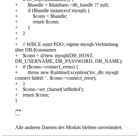
+ $handle = $database->db_handle ?? null;
+ if ($handle instanceof mysqli) {
+ $conn = $handle;
+ return $conn;
+ }
+ }
+
+ // WBCE nutzt PDO; eigene mysqli-Verbindung
über DB-Konstanten
+ $conn = @new mysqli(DB_HOST,
DB_USERNAME, DB_PASSWORD, DB_NAME);
+ if ($conn->connect_errno) {
+ throw new RuntimeException('tsv_db: mysqli
connect failed: ' . $conn->connect_error);
+ }
+ $conn->set_charset('utf8mb4');
+ return $conn;
}
/**
```
Alle anderen Dateien des Moduls bleiben unverändert.