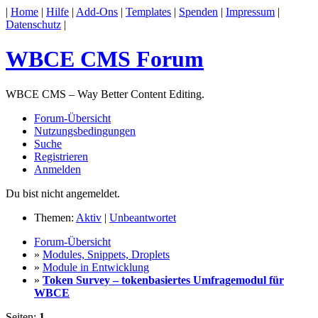
|
Home
|
Hilfe
|
Add-Ons
|
Templates
|
Spenden
|
Impressum
|
Datenschutz
|
WBCE CMS Forum
WBCE CMS – Way Better Content Editing.
Forum-Übersicht
Nutzungsbedingungen
Suche
Registrieren
Anmelden
Du bist nicht angemeldet.
Themen:
Aktiv
|
Unbeantwortet
Forum-Übersicht
»
Modules, Snippets, Droplets
»
Module in Entwicklung
»
Token Survey – tokenbasiertes Umfragemodul für
WBCE
Seiten:
1