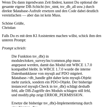
Wenn Du dann irgendwann Zeit findest, kannst Du optional die
gesamte eigene DB-Schicht (tsv_stmt, tsv_db_all usw.) durch
direkte $database-Aufrufe ersetzen und den Code dabei deutlich
vereinfachen — aber das ist kein Muss.
Schöne Grüße,
Christian
Falls Du es mit dem KI Assistenten machen willst, schick ihm den
unteren Prompt:
Prompt schrieb:
Die Funktion tsv_db() in
modules/token_survey/inc/common.php muss
angepasst werden, damit das Modul mit WBCE 1.7.0
kompatibel bleibt. In WBCE 1.7.0 wurde die interne
Datenbankklasse von mysqli auf PDO migriert.
$database->db_handle gibt daher kein mysqli-Objekt
mehr zurück, sondern ein PDO-Objekt. Der bisherige
instanceof mysqli-Check in tsv_db() schlägt deshalb
fehl, alle DB-Zugriffe des Moduls schlagen still fehl,
und modify.php zeigt ERROR_PERMISSION.
Ersetze die bisherige tsv_db()-Implementierung durch