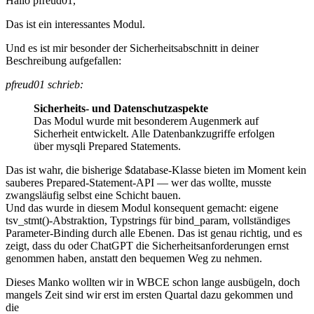
Hallo pfreud01,
Das ist ein interessantes Modul.
Und es ist mir besonder der Sicherheitsabschnitt in deiner
Beschreibung aufgefallen:
pfreud01 schrieb:
Sicherheits- und Datenschutzaspekte
Das Modul wurde mit besonderem Augenmerk auf
Sicherheit entwickelt. Alle Datenbankzugriffe erfolgen
über mysqli Prepared Statements.
Das ist wahr, die bisherige $database-Klasse bieten im Moment kein
sauberes Prepared-Statement-API — wer das wollte, musste
zwangsläufig selbst eine Schicht bauen.
Und das wurde in diesem Modul konsequent gemacht: eigene
tsv_stmt()-Abstraktion, Typstrings für bind_param, vollständiges
Parameter-Binding durch alle Ebenen. Das ist genau richtig, und es
zeigt, dass du oder ChatGPT die Sicherheitsanforderungen ernst
genommen haben, anstatt den bequemen Weg zu nehmen.
Dieses Manko wollten wir in WBCE schon lange ausbügeln, doch
mangels Zeit sind wir erst im ersten Quartal dazu gekommen und
die