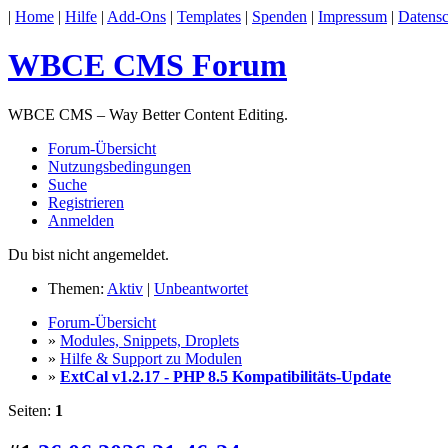
|
Home
|
Hilfe
|
Add-Ons
|
Templates
|
Spenden
|
Impressum
|
Datensc
WBCE CMS Forum
WBCE CMS – Way Better Content Editing.
Forum-Übersicht
Nutzungsbedingungen
Suche
Registrieren
Anmelden
Du bist nicht angemeldet.
Themen:
Aktiv
|
Unbeantwortet
Forum-Übersicht
»
Modules, Snippets, Droplets
»
Hilfe & Support zu Modulen
»
ExtCal v1.2.17 - PHP 8.5 Kompatibilitäts-Update
Seiten:
1