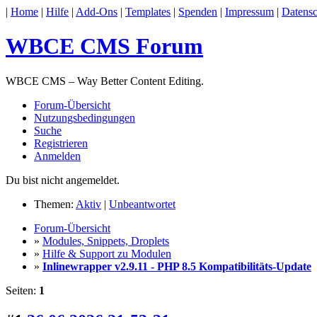
|
Home
|
Hilfe
|
Add-Ons
|
Templates
|
Spenden
|
Impressum
|
Datensc
WBCE CMS Forum
WBCE CMS – Way Better Content Editing.
Forum-Übersicht
Nutzungsbedingungen
Suche
Registrieren
Anmelden
Du bist nicht angemeldet.
Themen:
Aktiv
|
Unbeantwortet
Forum-Übersicht
»
Modules, Snippets, Droplets
»
Hilfe & Support zu Modulen
»
Inlinewrapper v2.9.11 - PHP 8.5 Kompatibilitäts-Update
Seiten:
1