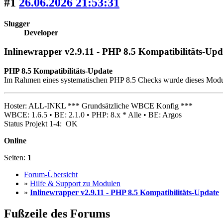
#1
26.06.2026 21:53:31
Slugger
Developer
Inlinewrapper v2.9.11 - PHP 8.5 Kompatibilitäts-Upd
PHP 8.5 Kompatibilitäts-Update
Im Rahmen eines systematischen PHP 8.5 Checks wurde dieses Modul a
Hoster: ALL-INKL *** Grundsätzliche WBCE Konfig ***
WBCE: 1.6.5 • BE: 2.1.0 • PHP: 8.x * Alle • BE: Argos
Status Projekt 1-4: OK
Online
Seiten:
1
Forum-Übersicht
»
Hilfe & Support zu Modulen
»
Inlinewrapper v2.9.11 - PHP 8.5 Kompatibilitäts-Update
Fußzeile des Forums