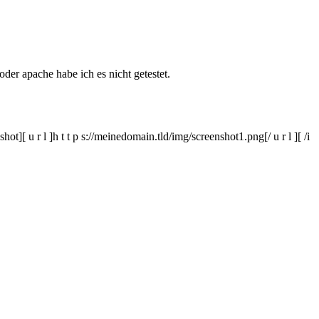
er apache habe ich es nicht getestet.
[ u r l ]h t t p s://meinedomain.tld/img/screenshot1.png[/ u r l ][ /i