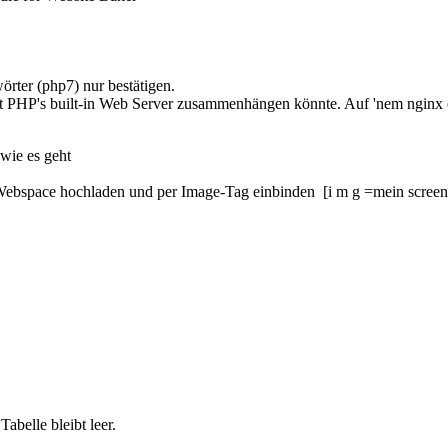
örter (php7) nur bestätigen.
it PHP's built-in Web Server zusammenhängen könnte. Auf 'nem nginx od
 wie es geht
Webspace hochladen und per Image-Tag einbinden [i m g =mein screenshot]
abelle bleibt leer.