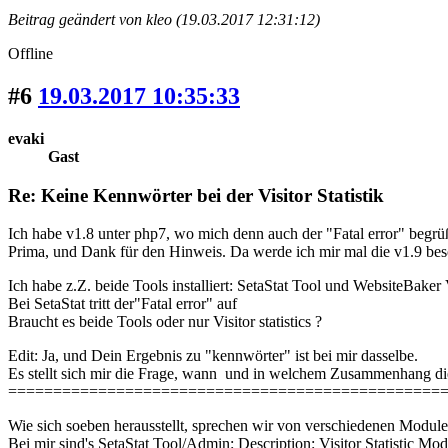
Beitrag geändert von kleo (19.03.2017 12:31:12)
Offline
#6
19.03.2017 10:35:33
evaki
Gast
Re: Keine Kennwörter bei der Visitor Statistik
Ich habe v1.8 unter php7, wo mich denn auch der "Fatal error" begrü
Prima, und Dank für den Hinweis. Da werde ich mir mal die v1.9 bes
Ich habe z.Z. beide Tools installiert: SetaStat Tool und WebsiteBaker Vi
Bei SetaStat tritt der"Fatal error" auf
Braucht es beide Tools oder nur Visitor statistics ?
Edit: Ja, und Dein Ergebnis zu "kennwörter" ist bei mir dasselbe.
Es stellt sich mir die Frage, wann und in welchem Zusammenhang die 
================================================
Wie sich soeben herausstellt, sprechen wir von verschiedenen Module
Bei mir sind's SetaStat Tool/Admin: Description: Visitor Statistic Mo