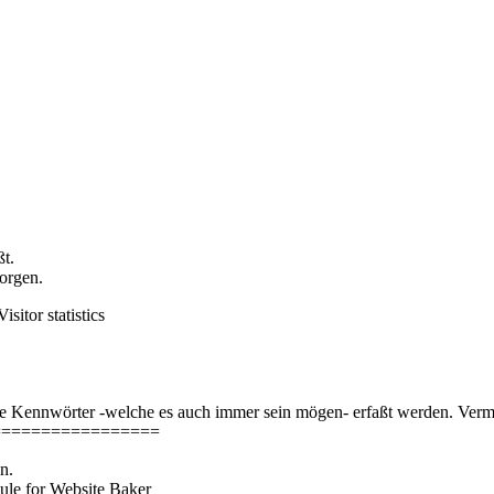
ßt.
orgen.
sitor statistics
Kennwörter -welche es auch immer sein mögen- erfaßt werden. Vermutli
=================
n.
dule for Website Baker