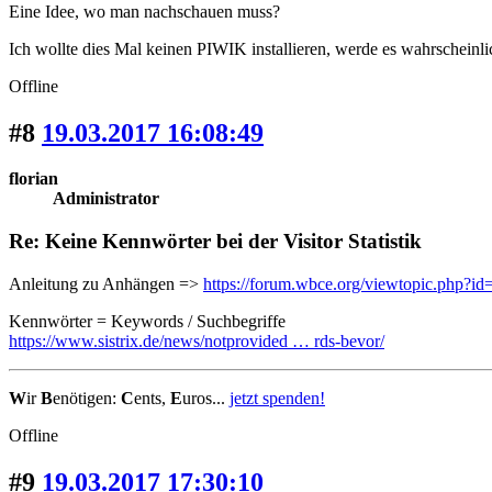
Eine Idee, wo man nachschauen muss?
Ich wollte dies Mal keinen PIWIK installieren, werde es wahrscheinli
Offline
#8
19.03.2017 16:08:49
florian
Administrator
Re: Keine Kennwörter bei der Visitor Statistik
Anleitung zu Anhängen =>
https://forum.wbce.org/viewtopic.php?id
Kennwörter = Keywords / Suchbegriffe
https://www.sistrix.de/news/notprovided … rds-bevor/
W
ir
B
enötigen:
C
ents,
E
uros...
jetzt spenden!
Offline
#9
19.03.2017 17:30:10