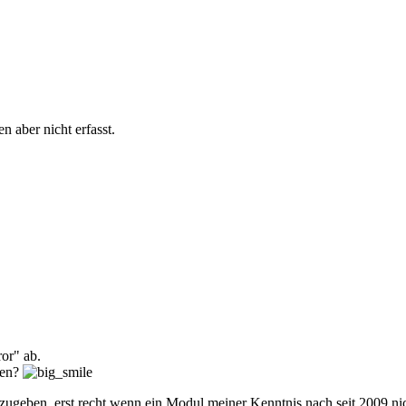
n aber nicht erfasst.
ror" ab.
ten?
anzugeben, erst recht wenn ein Modul meiner Kenntnis nach seit 2009 ni