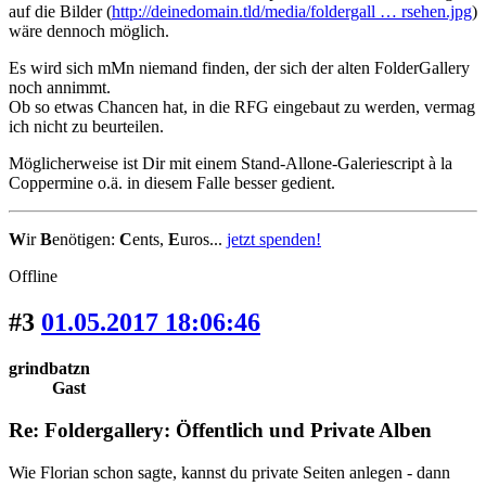
auf die Bilder (
http://deinedomain.tld/media/foldergall … rsehen.jpg
)
wäre dennoch möglich.
Es wird sich mMn niemand finden, der sich der alten FolderGallery
noch annimmt.
Ob so etwas Chancen hat, in die RFG eingebaut zu werden, vermag
ich nicht zu beurteilen.
Möglicherweise ist Dir mit einem Stand-Allone-Galeriescript à la
Coppermine o.ä. in diesem Falle besser gedient.
W
ir
B
enötigen:
C
ents,
E
uros...
jetzt spenden!
Offline
#3
01.05.2017 18:06:46
grindbatzn
Gast
Re: Foldergallery: Öffentlich und Private Alben
Wie Florian schon sagte, kannst du private Seiten anlegen - dann