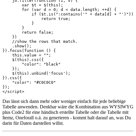
    jo.filter(function (i, v) {

        var $t = $(this);

        for (var d = 0; d < data.length; ++d) {

            if ($t.is(":contains('" + data[d] + "')")) 
                return true;

            }

        }

        return false;

    })

    //show the rows that match.

    .show();

}).focus(function () {

    this.value = "";

    $(this).css({

        "color": "black"

    });

    $(this).unbind('focus');

}).css({

    "color": "#C0C0C0"

});

</script>
Das lässt sich dann mehr oder weniger einfach für jede beliebige
Tabelle anwenden. Denkbar wäre die Kombination aus WYSIWYG
plus Code2 für eine händisch erstellte Tabelle oder die Tabelle mit
Itemz, Oneforall o.ä. zu generieren - kommt halt darauf an, was Du
darin für Daten darstellen willst.