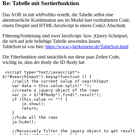
Re: Tabelle mit Sortierfunktion
Das AOR ist mit wbProfiles erstellt, die Tabelle selbst eine
abenteuerliche Kombination aus im Modul hart verdrahtetem Code,
einem Droplet und HTML/JavaScript in einem Code2-Abschnitt.
Filterung/Sortierung sind zwei JavaScript- bzw. jQuery-Schnipsel,
die sich auf jede beliebige Tabelle anwenden lassen.
TableSort ist von hier:
https://www.j-berkemeier.de/TableSort.html
Die Filterfunktion sind tatsächlich nur diese paar Zeilen Code,
wichtig ist, dass der tbody die ID fbody hat
 <script type="text/javascript">

$("#searchInput").keyup(function () {

    //split the current value of searchInput

    var data = this.value.split(" ");

    //create a jquery object of the rows

    var jo = $("#fbody").find(".result");

    if (this.value == "") {

        jo.show();

        return;

    }

    //hide all the rows

    jo.hide();

    //Recusively filter the jquery object to get result