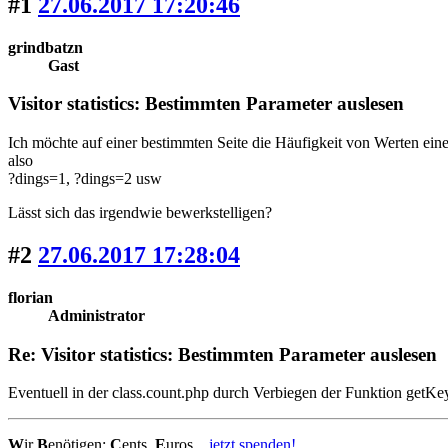
#1
27.06.2017 17:20:46
grindbatzn
Gast
Visitor statistics: Bestimmten Parameter auslesen
Ich möchte auf einer bestimmten Seite die Häufigkeit von Werten ein
also
?dings=1, ?dings=2 usw
Lässt sich das irgendwie bewerkstelligen?
#2
27.06.2017 17:28:04
florian
Administrator
Re: Visitor statistics: Bestimmten Parameter auslesen
Eventuell in der class.count.php durch Verbiegen der Funktion getKey
W
ir
B
enötigen:
C
ents,
E
uros...
jetzt spenden!