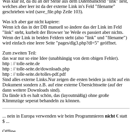
Was klar ist, da du an der Stelle aus dem Datenbankfeld "link" liest,
welches aber leer ist da der externe Link in's Feld "filename"
geschrieben wird (save_file.php Zeile 103).
Was ich aber gar nicht kapiere:
Wenn ich das in der DB manuell so ändere das der Link im Feld
"link" steht, kurbelt der Browser 'ne Weile es passiert aber nichts.
Wenn der Link in beiden Feldern steht (also "link" und "filename")
wird einfach eine leere Seite "pages/dlg3.php?dl=5" geöffnet.
Zum zweiten Teil:
das war nur so eine Idee (unabhängig von dem obigen Fehler).
http : // tolle-seite.de
http : // tolle-seite.de/downloads.php
http : // tolle-seite.de/tolles-pdf.pdf
Sind alles externe Links.Nur zeigen die ersten beiden ja nicht auf ein
Dokument sondern z.B. auf eine externe Übersichtsseite (auf der
dann weitere Downloads sind).
Da fände ich es halt schön, das (layoutmäßig) ohne große
Klimmzüge seperat behandeln zu können.
... nein in Europa verwenden wir beim Programmieren
nicht
€ statt
$ ...
Offline