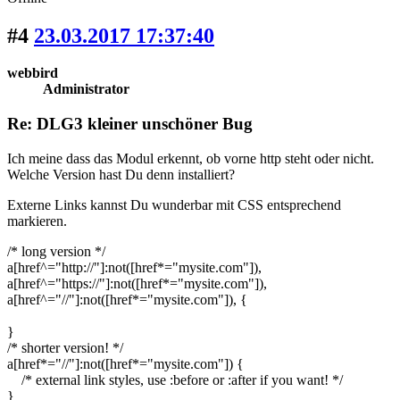
#4
23.03.2017 17:37:40
webbird
Administrator
Re: DLG3 kleiner unschöner Bug
Ich meine dass das Modul erkennt, ob vorne http steht oder nicht.
Welche Version hast Du denn installiert?
Externe Links kannst Du wunderbar mit CSS entsprechend
markieren.
/* long version */
a[href^="http://"]:not([href*="mysite.com"]),
a[href^="https://"]:not([href*="mysite.com"]),
a[href^="//"]:not([href*="mysite.com"]), {
}
/* shorter version! */
a[href*="//"]:not([href*="mysite.com"]) {
/* external link styles, use :before or :after if you want! */
}