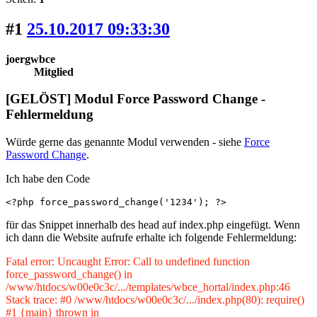
#1
25.10.2017 09:33:30
joergwbce
Mitglied
[GELÖST] Modul Force Password Change -
Fehlermeldung
Würde gerne das genannte Modul verwenden - siehe
Force
Password Change
.
Ich habe den Code
<?php force_password_change('1234'); ?>
für das Snippet innerhalb des head auf index.php eingefügt. Wenn
ich dann die Website aufrufe erhalte ich folgende Fehlermeldung:
Fatal error: Uncaught Error: Call to undefined function
force_password_change() in
/www/htdocs/w00e0c3c/.../templates/wbce_hortal/index.php:46
Stack trace: #0 /www/htdocs/w00e0c3c/.../index.php(80): require()
#1 {main} thrown in