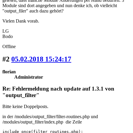
gelesen, dass manche Module Änderungen per Hand bedürfen. 3
Module sind dort angegeben und nun denke ich, ob vielleicht
"output_filer" auch dazu gehört?
Vielen Dank vorab.
LG
Bodo
Offline
#2
05.02.2018 15:24:17
florian
Administrator
Re: Fehlermeldung nach update auf 1.3.1 von
"output_filter"
Bitte keine Doppelposts.
in der /modules/output_filter/filter-routines.php und
/modules/output_filter/index.php die Zeile
include_once(filter_routines.php);