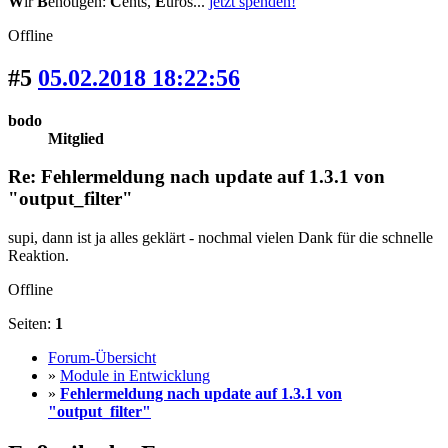
W
ir
B
enötigen:
C
ents,
E
uros...
jetzt spenden!
Offline
#5
05.02.2018 18:22:56
bodo
Mitglied
Re: Fehlermeldung nach update auf 1.3.1 von
"output_filter"
supi, dann ist ja alles geklärt - nochmal vielen Dank für die schnelle
Reaktion.
Offline
Seiten:
1
Forum-Übersicht
»
Module in Entwicklung
»
Fehlermeldung nach update auf 1.3.1 von
"output_filter"