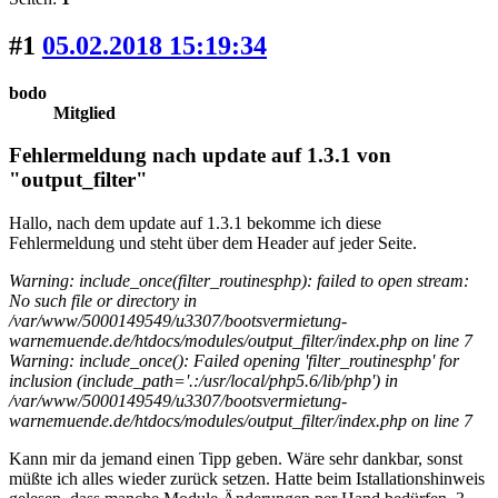
#1
05.02.2018 15:19:34
bodo
Mitglied
Fehlermeldung nach update auf 1.3.1 von
"output_filter"
Hallo, nach dem update auf 1.3.1 bekomme ich diese
Fehlermeldung und steht über dem Header auf jeder Seite.
Warning: include_once(filter_routinesphp): failed to open stream:
No such file or directory in
/var/www/5000149549/u3307/bootsvermietung-
warnemuende.de/htdocs/modules/output_filter/index.php on line 7
Warning: include_once(): Failed opening 'filter_routinesphp' for
inclusion (include_path='.:/usr/local/php5.6/lib/php') in
/var/www/5000149549/u3307/bootsvermietung-
warnemuende.de/htdocs/modules/output_filter/index.php on line 7
Kann mir da jemand einen Tipp geben. Wäre sehr dankbar, sonst
müßte ich alles wieder zurück setzen. Hatte beim Istallationshinweis