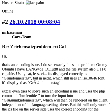
Hoster: Strato
Offline
#2
26.10.2018 00:08:04
mrbaseman
Core-Team
Re: Zeichensatzproblem extCal
Hi,
that's an encoding issue. I do see exactly the same problem: On my
Ubuntu I have LANG=de_DE.utf8 and the file system also UTF8
capable. Using cat, less, vi... it's displayed correctly as
"Gründonnerstag", but in nedit, which still uses an iso10646 font,
it's displayed as "GrÃ¼ndonnerstag".
extcal even tries to solve such an encoding issue and uses the php
command "htmlentities" to turn the input into
"Gr&uuml;ndonnerstag", which will then be rendered on the client,
independent of the language settings there. But this will only work if
the ics file on the server side uses the correct encoding for the