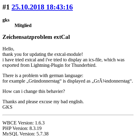
#1
25.10.2018 18:43:16
gks
Mitglied
Zeichensatzproblem extCal
Hello,
thank you for updating the extcal-module!
i have tried extcal and i've tried to display an ics-file, which was
exported from Lightning-Plugin for Thunderbird.
There is a problem with german language:
for example „Gründonnerstag“ is displayed as „GrÃ¼ndonnerstag“.
How can i change this behavier?
Thanks and please excuse my bad english.
GKS
WBCE Version: 1.6.3
PHP Version: 8.3.19
MySQL Version: 5.7.38