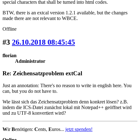
special characters that shall be turned into html codes.
BTW, there is an extcal version 1.2.1 available, but the changes
made there are not relevant to WBCE.
Offline
#3
26.10.2018 08:45:45
florian
Administrator
Re: Zeichensatzproblem extCal
Just an annotation: There's no reason to write in english here. You
can, but you do not have to.
Wie lässt sich das Zeichensatzproblem denn konkret lösen? z.B.
indem die ICS-Datei zunächst lokal mit Notepad++ geöffnet wird
und zu UTF-8 konvertiert wird?
W
ir
B
enötigen:
C
ents,
E
uros...
jetzt spenden!
Online